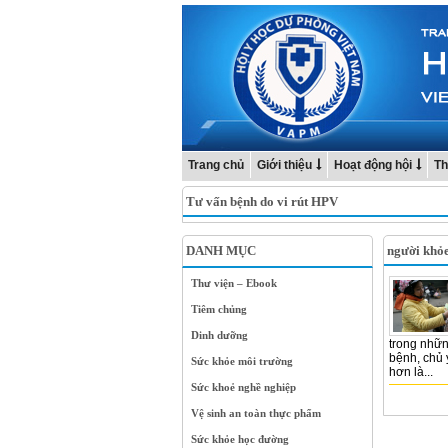
Trang chủ
Giới thiệu
Hoạt động hội
Th
Tư vấn bệnh do vi rút HPV
DANH MỤC
người khỏ
Thư viện – Ebook
Tiêm chủng
Dinh dưỡng
trong nhữ
bệnh, chủ 
Sức khỏe môi trường
hơn là...
Sức khoẻ nghề nghiệp
Vệ sinh an toàn thực phẩm
Sức khỏe học đường