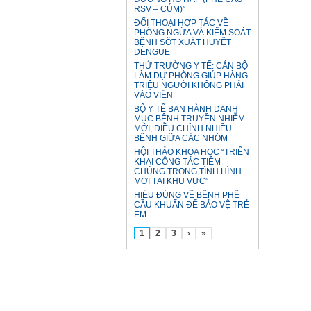
RSV – CÚM)”
ĐỐI THOẠI HỢP TÁC VỀ
PHÒNG NGỪA VÀ KIỂM SOÁT
BỆNH SỐT XUẤT HUYẾT
DENGUE
THỨ TRƯỞNG Y TẾ: CÁN BỘ
LÀM DỰ PHÒNG GIÚP HÀNG
TRIỆU NGƯỜI KHÔNG PHẢI
VÀO VIỆN
BỘ Y TẾ BAN HÀNH DANH
MỤC BỆNH TRUYỀN NHIỄM
MỚI, ĐIỀU CHỈNH NHIỀU
BỆNH GIỮA CÁC NHÓM
HỘI THẢO KHOA HỌC “TRIỂN
KHAI CÔNG TÁC TIÊM
CHỦNG TRONG TÌNH HÌNH
MỚI TẠI KHU VỰC”
HIỂU ĐÚNG VỀ BỆNH PHẾ
CẦU KHUẨN ĐỂ BẢO VỆ TRẺ
EM
1
2
3
›
»