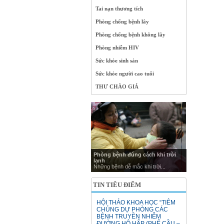
Tai nạn thương tích
Phòng chống bệnh lây
Phòng chống bệnh không lây
Phòng nhiễm HIV
Sức khỏe sinh sản
Sức khỏe người cao tuổi
THƯ CHÀO GIÁ
Phòng bệnh đúng cách khi trời
lạnh
Những bệnh dễ mắc khi trời...
TIN TIÊU ĐIỂM
HỘI THẢO KHOA HỌC “TIÊM
CHỦNG DỰ PHÒNG CÁC
BỆNH TRUYỀN NHIỄM
ĐƯỜNG HÔ HẤP (PHẾ CẦU –