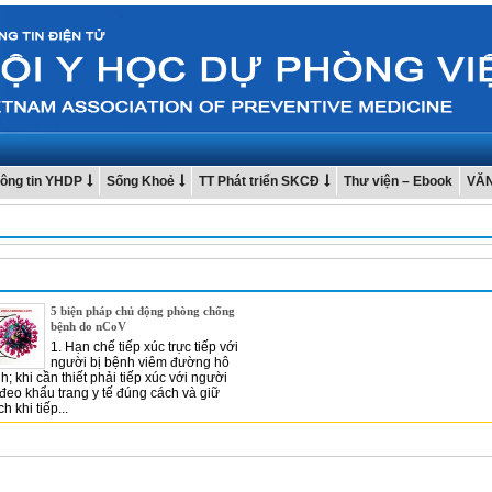
ông tin YHDP
Sống Khoẻ
TT Phát triển SKCĐ
Thư viện – Ebook
VĂ
5 biện pháp chủ động phòng chống
bệnh do nCoV
1. Hạn chế tiếp xúc trực tiếp với
người bị bệnh viêm đường hô
h; khi cần thiết phải tiếp xúc với người
đeo khẩu trang y tế đúng cách và giữ
 khi tiếp...