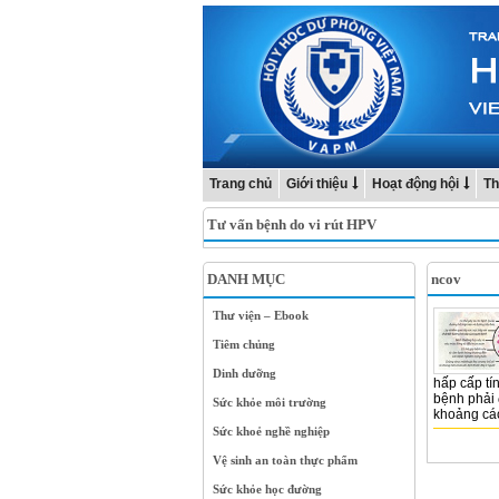
Trang chủ
Giới thiệu
Hoạt động hội
Th
Tư vấn bệnh do vi rút HPV
DANH MỤC
ncov
Thư viện – Ebook
Tiêm chủng
Dinh dưỡng
hấp cấp tín
bệnh phải 
Sức khỏe môi trường
khoảng cách
Sức khoẻ nghề nghiệp
Vệ sinh an toàn thực phẩm
Sức khỏe học đường