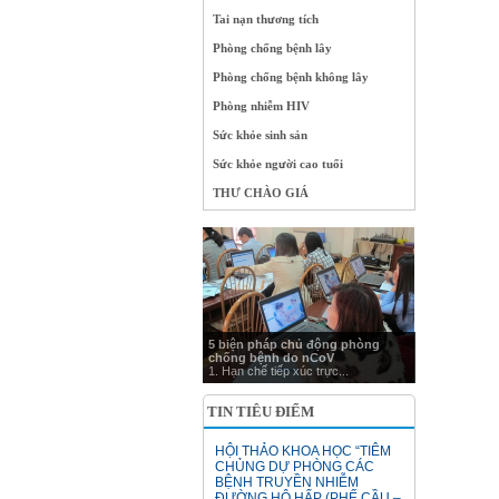
Tai nạn thương tích
Phòng chống bệnh lây
Phòng chống bệnh không lây
Phòng nhiễm HIV
Sức khỏe sinh sản
Sức khỏe người cao tuổi
THƯ CHÀO GIÁ
5 biện pháp chủ động phòng
chống bệnh do nCoV
1. Hạn chế tiếp xúc trực...
TIN TIÊU ĐIỂM
HỘI THẢO KHOA HỌC “TIÊM
CHỦNG DỰ PHÒNG CÁC
BỆNH TRUYỀN NHIỄM
ĐƯỜNG HÔ HẤP (PHẾ CẦU –