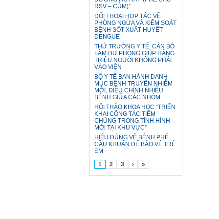
RSV – CÚM)”
ĐỐI THOẠI HỢP TÁC VỀ
PHÒNG NGỪA VÀ KIỂM SOÁT
BỆNH SỐT XUẤT HUYẾT
DENGUE
THỨ TRƯỞNG Y TẾ: CÁN BỘ
LÀM DỰ PHÒNG GIÚP HÀNG
TRIỆU NGƯỜI KHÔNG PHẢI
VÀO VIỆN
BỘ Y TẾ BAN HÀNH DANH
MỤC BỆNH TRUYỀN NHIỄM
MỚI, ĐIỀU CHỈNH NHIỀU
BỆNH GIỮA CÁC NHÓM
HỘI THẢO KHOA HỌC “TRIỂN
KHAI CÔNG TÁC TIÊM
CHỦNG TRONG TÌNH HÌNH
MỚI TẠI KHU VỰC”
HIỂU ĐÚNG VỀ BỆNH PHẾ
CẦU KHUẨN ĐỂ BẢO VỆ TRẺ
EM
1
2
3
›
»