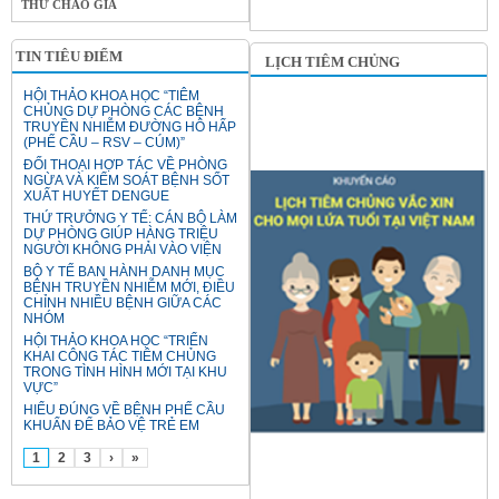
THƯ CHÀO GIÁ
TIN TIÊU ĐIỂM
LỊCH TIÊM CHỦNG
HỘI THẢO KHOA HỌC “TIÊM
CHỦNG DỰ PHÒNG CÁC BỆNH
TRUYỀN NHIỄM ĐƯỜNG HÔ HẤP
(PHẾ CẦU – RSV – CÚM)”
ĐỐI THOẠI HỢP TÁC VỀ PHÒNG
NGỪA VÀ KIỂM SOÁT BỆNH SỐT
XUẤT HUYẾT DENGUE
THỨ TRƯỞNG Y TẾ: CÁN BỘ LÀM
DỰ PHÒNG GIÚP HÀNG TRIỆU
NGƯỜI KHÔNG PHẢI VÀO VIỆN
BỘ Y TẾ BAN HÀNH DANH MỤC
BỆNH TRUYỀN NHIỄM MỚI, ĐIỀU
CHỈNH NHIỀU BỆNH GIỮA CÁC
NHÓM
HỘI THẢO KHOA HỌC “TRIỂN
KHAI CÔNG TÁC TIÊM CHỦNG
TRONG TÌNH HÌNH MỚI TẠI KHU
VỰC”
HIỂU ĐÚNG VỀ BỆNH PHẾ CẦU
KHUẨN ĐỂ BẢO VỆ TRẺ EM
1
2
3
›
»