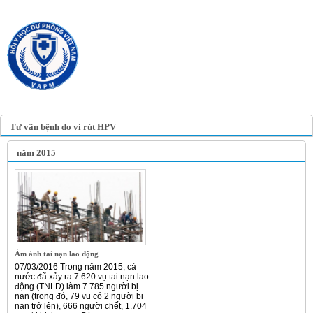
TRANG TIN ĐIỆN TỬ
HỘI Y HỌC DỰ PHÒNG
VIỆT NAM
VIETNAM ASSOCIATION OF
PREVENTIVE MEDICINE
Tư vấn bệnh do vi rút HPV
năm 2015
Ám ảnh tai nạn lao động
07/03/2016 Trong năm 2015, cả
nước đã xảy ra 7.620 vụ tai nạn lao
động (TNLĐ) làm 7.785 người bị
nạn (trong đó, 79 vụ có 2 người bị
nạn trở lên), 666 người chết, 1.704