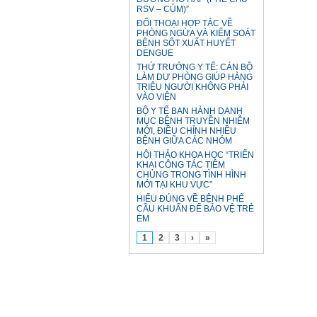
RSV – CÚM)”
ĐỐI THOẠI HỢP TÁC VỀ
PHÒNG NGỪA VÀ KIỂM SOÁT
BỆNH SỐT XUẤT HUYẾT
DENGUE
THỨ TRƯỞNG Y TẾ: CÁN BỘ
LÀM DỰ PHÒNG GIÚP HÀNG
TRIỆU NGƯỜI KHÔNG PHẢI
VÀO VIỆN
BỘ Y TẾ BAN HÀNH DANH
MỤC BỆNH TRUYỀN NHIỄM
MỚI, ĐIỀU CHỈNH NHIỀU
BỆNH GIỮA CÁC NHÓM
HỘI THẢO KHOA HỌC “TRIỂN
KHAI CÔNG TÁC TIÊM
CHỦNG TRONG TÌNH HÌNH
MỚI TẠI KHU VỰC”
HIỂU ĐÚNG VỀ BỆNH PHẾ
CẦU KHUẨN ĐỂ BẢO VỆ TRẺ
EM
1
2
3
›
»