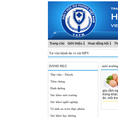
Trang chủ
Giới thiệu
Hoạt động hội
Th
Tư vấn bệnh do vi rút HPV
DANH MỤC
môi trường
Thư viện – Ebook
Tiêm chủng
Dinh dưỡng
gia cầm ng
trứng khác
Sức khỏe môi trường
ăn, môi trư
Sức khoẻ nghề nghiệp
Vệ sinh an toàn thực phẩm
Sức khỏe học đường