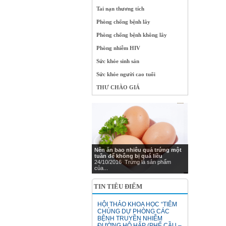
Tai nạn thương tích
Phòng chống bệnh lây
Phòng chống bệnh không lây
Phòng nhiễm HIV
Sức khỏe sinh sản
Sức khỏe người cao tuổi
THƯ CHÀO GIÁ
Nên ăn bao nhiêu quả trứng một
tuần để không bị quá liều
24/10/2016 Trứng là sản phẩm
của...
TIN TIÊU ĐIỂM
HỘI THẢO KHOA HỌC “TIÊM
CHỦNG DỰ PHÒNG CÁC
BỆNH TRUYỀN NHIỄM
ĐƯỜNG HÔ HẤP (PHẾ CẦU –