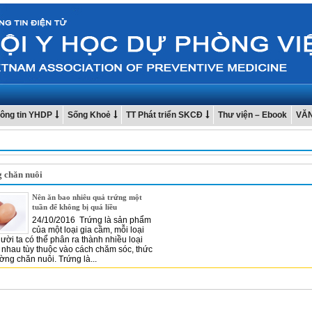
ông tin YHDP
Sống Khoẻ
TT Phát triển SKCĐ
Thư viện – Ebook
VĂ
 chăn nuôi
Nên ăn bao nhiêu quả trứng một
tuần để không bị quá liều
24/10/2016 Trứng là sản phẩm
của một loại gia cầm, mỗi loại
ười ta có thể phân ra thành nhiều loại
 nhau tùy thuộc vào cách chăm sóc, thức
ờng chăn nuôi. Trứng là...