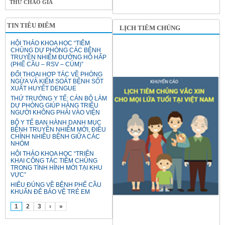
THƯ CHÀO GIÁ
TIN TIÊU ĐIỂM
LỊCH TIÊM CHỦNG
HỘI THẢO KHOA HỌC “TIÊM
CHỦNG DỰ PHÒNG CÁC BỆNH
TRUYỀN NHIỄM ĐƯỜNG HÔ HẤP
(PHẾ CẦU – RSV – CÚM)”
ĐỐI THOẠI HỢP TÁC VỀ PHÒNG
NGỪA VÀ KIỂM SOÁT BỆNH SỐT
XUẤT HUYẾT DENGUE
THỨ TRƯỞNG Y TẾ: CÁN BỘ LÀM
DỰ PHÒNG GIÚP HÀNG TRIỆU
NGƯỜI KHÔNG PHẢI VÀO VIỆN
BỘ Y TẾ BAN HÀNH DANH MỤC
BỆNH TRUYỀN NHIỄM MỚI, ĐIỀU
CHỈNH NHIỀU BỆNH GIỮA CÁC
NHÓM
HỘI THẢO KHOA HỌC “TRIỂN
KHAI CÔNG TÁC TIÊM CHỦNG
TRONG TÌNH HÌNH MỚI TẠI KHU
VỰC”
HIỂU ĐÚNG VỀ BỆNH PHẾ CẦU
KHUẨN ĐỂ BẢO VỆ TRẺ EM
1
2
3
›
»