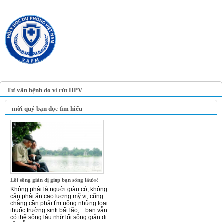
TRANG TIN ĐIỆN TỬ
HỘI Y HỌC DỰ PHÒNG
VIỆT NAM
VIETNAM ASSOCIATION OF
PREVENTIVE MEDICINE
Tư vấn bệnh do vi rút HPV
mời quý bạn đọc tìm hiểu
Lối sống giản dị giúp bạn sống lâu￼
Không phải là người giàu có, không
cần phải ăn cao lương mỹ vị, cũng
chẳng cần phải tìm uống những loại
thuốc trường sinh bất lão,... bạn vẫn
có thể sống lâu nhờ lối sống giản dị