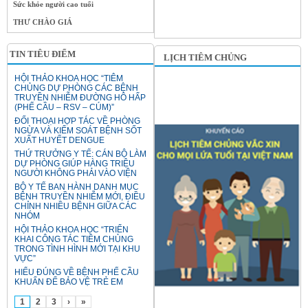
Sức khỏe người cao tuổi
THƯ CHÀO GIÁ
TIN TIÊU ĐIỂM
LỊCH TIÊM CHỦNG
HỘI THẢO KHOA HỌC “TIÊM
CHỦNG DỰ PHÒNG CÁC BỆNH
TRUYỀN NHIỄM ĐƯỜNG HÔ HẤP
(PHẾ CẦU – RSV – CÚM)”
ĐỐI THOẠI HỢP TÁC VỀ PHÒNG
NGỪA VÀ KIỂM SOÁT BỆNH SỐT
XUẤT HUYẾT DENGUE
THỨ TRƯỞNG Y TẾ: CÁN BỘ LÀM
DỰ PHÒNG GIÚP HÀNG TRIỆU
NGƯỜI KHÔNG PHẢI VÀO VIỆN
BỘ Y TẾ BAN HÀNH DANH MỤC
BỆNH TRUYỀN NHIỄM MỚI, ĐIỀU
CHỈNH NHIỀU BỆNH GIỮA CÁC
NHÓM
HỘI THẢO KHOA HỌC “TRIỂN
KHAI CÔNG TÁC TIÊM CHỦNG
TRONG TÌNH HÌNH MỚI TẠI KHU
VỰC”
HIỂU ĐÚNG VỀ BỆNH PHẾ CẦU
KHUẨN ĐỂ BẢO VỆ TRẺ EM
1
2
3
›
»