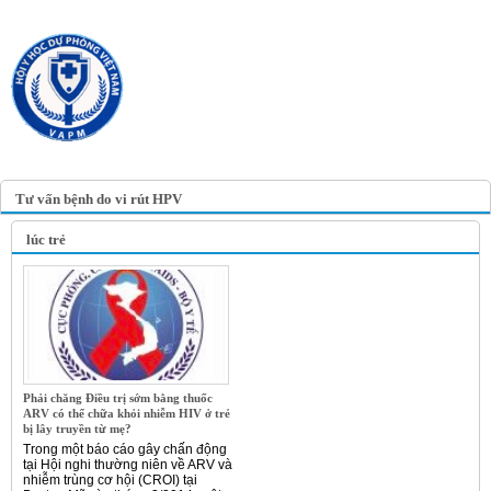
TRANG TIN ĐIỆN TỬ
HỘI Y HỌC DỰ PHÒNG
VIỆT NAM
VIETNAM ASSOCIATION OF
PREVENTIVE MEDICINE
Tư vấn bệnh do vi rút HPV
lúc trẻ
Phải chăng Điều trị sớm bằng thuốc
ARV có thể chữa khỏi nhiễm HIV ở trẻ
bị lây truyền từ mẹ?
Trong một báo cáo gây chấn động
tại Hội nghi thường niên về ARV và
nhiễm trùng cơ hội (CROI) tại