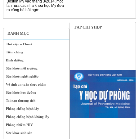
Boston Mỹ vào tháng 3/2014, một
lần nữa các nhà khoa học Mỹ đưa
ra công bố bất ngờ...
TẠP CHÍ YHDP
DANH MỤC
Thư viện – Ebook
Tiêm chủng
Dinh dưỡng
Sức khỏe môi trường
Sức khoẻ nghề nghiệp
Vệ sinh an toàn thực phẩm
Sức khỏe học đường
Tai nạn thương tích
Phòng chống bệnh lây
Phòng chống bệnh không lây
Phòng nhiễm HIV
Sức khỏe sinh sản