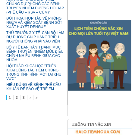
CHỦNG DỰ PHÒNG CÁC BỆNH
TRUYỀN NHIỄM ĐƯỜNG HÔ HẤP
(PHẾ CẦU – RSV – CÚM)”
ĐỐI THOẠI HỢP TÁC VỀ PHÒNG
NGỪA VÀ KIỂM SOÁT BỆNH SỐT
XUẤT HUYẾT DENGUE
THỨ TRƯỞNG Y TẾ: CÁN BỘ LÀM
DỰ PHÒNG GIÚP HÀNG TRIỆU
NGƯỜI KHÔNG PHẢI VÀO VIỆN
BỘ Y TẾ BAN HÀNH DANH MỤC
BỆNH TRUYỀN NHIỄM MỚI, ĐIỀU
CHỈNH NHIỀU BỆNH GIỮA CÁC
NHÓM
HỘI THẢO KHOA HỌC “TRIỂN
KHAI CÔNG TÁC TIÊM CHỦNG
TRONG TÌNH HÌNH MỚI TẠI KHU
VỰC”
HIỂU ĐÚNG VỀ BỆNH PHẾ CẦU
KHUẨN ĐỂ BẢO VỆ TRẺ EM
1
2
3
›
»
THÔNG TIN VẮC XIN