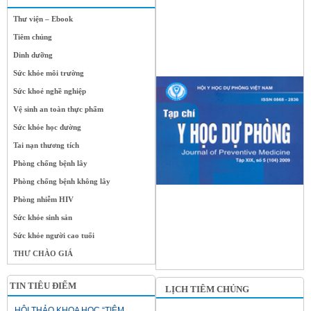
Thư viện – Ebook
Tiêm chủng
Dinh dưỡng
Sức khỏe môi trường
Sức khoẻ nghề nghiệp
Vệ sinh an toàn thực phẩm
Sức khỏe học đường
Tai nạn thương tích
Phòng chống bệnh lây
Phòng chống bệnh không lây
Phòng nhiễm HIV
Sức khỏe sinh sản
Sức khỏe người cao tuổi
THƯ CHÀO GIÁ
TIN TIÊU ĐIỂM
LỊCH TIÊM CHỦNG
HỘI THẢO KHOA HỌC “TIÊM