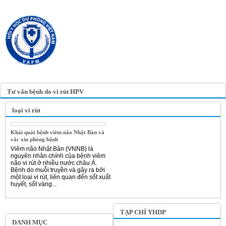
TRANG TIN ĐIỆN TỬ
HỘI Y HỌC DỰ PHÒNG
VIỆT NAM
VIETNAM ASSOCIATION OF
PREVENTIVE MEDICINE
Tư vấn bệnh do vi rút HPV
loại vi rút
Khái quát bệnh viêm não Nhật Bản và
vắc xin phòng bệnh
Viêm não Nhật Bản (VNNB) là
nguyên nhân chính của bệnh viêm
não vi rút ở nhiều nước châu Á.
Bệnh do muỗi truyền và gây ra bởi
một loại vi rút, liên quan đến sốt xuất
huyết, sốt vàng...
TẠP CHÍ YHDP
DANH MỤC