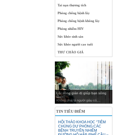
Tai nạn thương tích
Phòng chống bệnh lây
Phòng chống bệnh không lây
Phòng nhiễm HIV
Sức khỏe sinh sản
Sức khỏe người cao tuổi
THƯ CHÀO GIÁ
Lối sống giản dị giúp bạn sống
lâu￼
Không phải là người giàu có,...
TIN TIÊU ĐIỂM
HỘI THẢO KHOA HỌC “TIÊM
CHỦNG DỰ PHÒNG CÁC
BỆNH TRUYỀN NHIỄM
ĐƯỜNG HÔ HẤP (PHẾ CẦU –