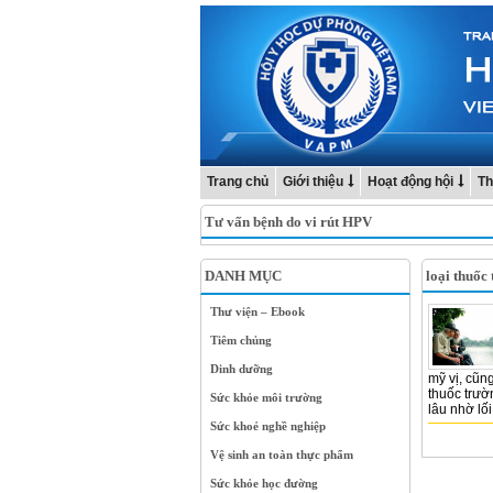
Trang chủ
Giới thiệu
Hoạt động hội
Th
Tư vấn bệnh do vi rút HPV
DANH MỤC
loại thuốc 
Thư viện – Ebook
Tiêm chủng
Dinh dưỡng
mỹ vị, cũn
thuốc trườn
Sức khỏe môi trường
lâu nhờ lối
Sức khoẻ nghề nghiệp
Vệ sinh an toàn thực phẩm
Sức khỏe học đường