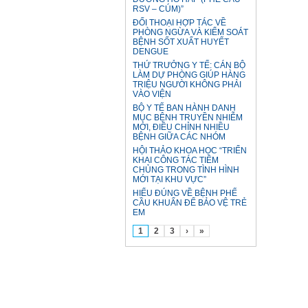
RSV – CÚM)”
ĐỐI THOẠI HỢP TÁC VỀ
PHÒNG NGỪA VÀ KIỂM SOÁT
BỆNH SỐT XUẤT HUYẾT
DENGUE
THỨ TRƯỞNG Y TẾ: CÁN BỘ
LÀM DỰ PHÒNG GIÚP HÀNG
TRIỆU NGƯỜI KHÔNG PHẢI
VÀO VIỆN
BỘ Y TẾ BAN HÀNH DANH
MỤC BỆNH TRUYỀN NHIỄM
MỚI, ĐIỀU CHỈNH NHIỀU
BỆNH GIỮA CÁC NHÓM
HỘI THẢO KHOA HỌC “TRIỂN
KHAI CÔNG TÁC TIÊM
CHỦNG TRONG TÌNH HÌNH
MỚI TẠI KHU VỰC”
HIỂU ĐÚNG VỀ BỆNH PHẾ
CẦU KHUẨN ĐỂ BẢO VỆ TRẺ
EM
1
2
3
›
»