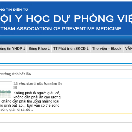
ông tin YHDP
Sống Khoẻ
TT Phát triển SKCĐ
Thư viện – Ebook
VĂ
trường sinh bất lão
Lối sống giản dị giúp bạn sống lâu
￼
Không phải là người giàu có,
không cần phải ăn cao lương
g chẳng cần phải tìm uống những loại
g sinh bất lão,... bạn vẫn có thể sống
 sống giản dị rất dễ...