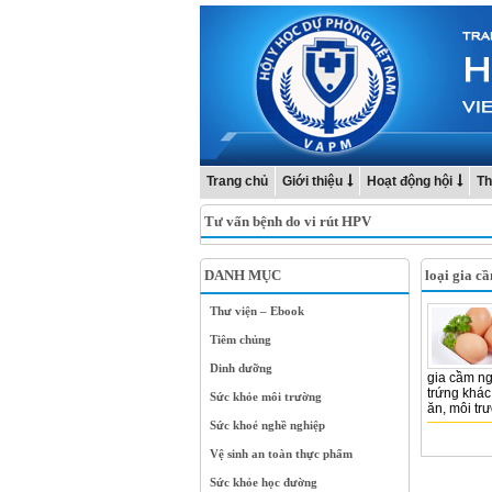
Trang chủ
Giới thiệu
Hoạt động hội
Th
Tư vấn bệnh do vi rút HPV
DANH MỤC
loại gia c
Thư viện – Ebook
Tiêm chủng
Dinh dưỡng
gia cầm ng
trứng khác
Sức khỏe môi trường
ăn, môi trư
Sức khoẻ nghề nghiệp
Vệ sinh an toàn thực phẩm
Sức khỏe học đường