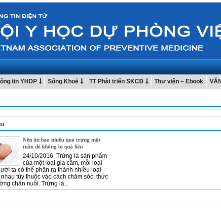
ông tin YHDP
Sống Khoẻ
TT Phát triển SKCĐ
Thư viện – Ebook
VĂ
ầm
Nên ăn bao nhiêu quả trứng một
tuần để không bị quá liều
24/10/2016 Trứng là sản phẩm
của một loại gia cầm, mỗi loại
ười ta có thể phân ra thành nhiều loại
 nhau tùy thuộc vào cách chăm sóc, thức
ờng chăn nuôi. Trứng là...