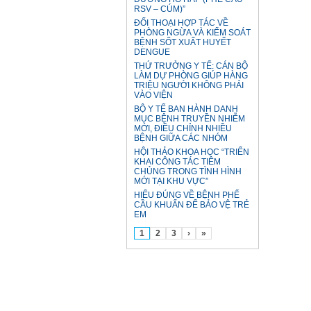
RSV – CÚM)”
ĐỐI THOẠI HỢP TÁC VỀ
PHÒNG NGỪA VÀ KIỂM SOÁT
BỆNH SỐT XUẤT HUYẾT
DENGUE
THỨ TRƯỞNG Y TẾ: CÁN BỘ
LÀM DỰ PHÒNG GIÚP HÀNG
TRIỆU NGƯỜI KHÔNG PHẢI
VÀO VIỆN
BỘ Y TẾ BAN HÀNH DANH
MỤC BỆNH TRUYỀN NHIỄM
MỚI, ĐIỀU CHỈNH NHIỀU
BỆNH GIỮA CÁC NHÓM
HỘI THẢO KHOA HỌC “TRIỂN
KHAI CÔNG TÁC TIÊM
CHỦNG TRONG TÌNH HÌNH
MỚI TẠI KHU VỰC”
HIỂU ĐÚNG VỀ BỆNH PHẾ
CẦU KHUẨN ĐỂ BẢO VỆ TRẺ
EM
1
2
3
›
»