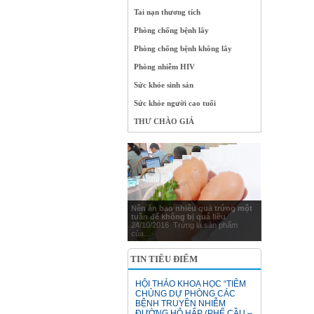
Tai nạn thương tích
Phòng chống bệnh lây
Phòng chống bệnh không lây
Phòng nhiễm HIV
Sức khỏe sinh sản
Sức khỏe người cao tuổi
THƯ CHÀO GIÁ
Nên ăn bao nhiêu quả trứng một
tuần để không bị quá liều
24/10/2016 Trứng là sản phẩm
của...
TIN TIÊU ĐIỂM
HỘI THẢO KHOA HỌC “TIÊM
CHỦNG DỰ PHÒNG CÁC
BỆNH TRUYỀN NHIỄM
ĐƯỜNG HÔ HẤP (PHẾ CẦU –