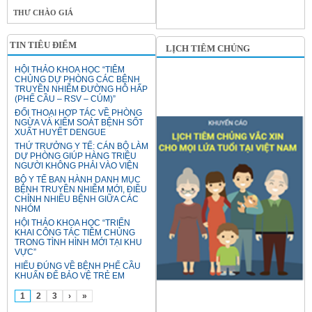
THƯ CHÀO GIÁ
TIN TIÊU ĐIỂM
LỊCH TIÊM CHỦNG
HỘI THẢO KHOA HỌC “TIÊM
CHỦNG DỰ PHÒNG CÁC BỆNH
TRUYỀN NHIỄM ĐƯỜNG HÔ HẤP
(PHẾ CẦU – RSV – CÚM)”
ĐỐI THOẠI HỢP TÁC VỀ PHÒNG
NGỪA VÀ KIỂM SOÁT BỆNH SỐT
XUẤT HUYẾT DENGUE
THỨ TRƯỞNG Y TẾ: CÁN BỘ LÀM
DỰ PHÒNG GIÚP HÀNG TRIỆU
NGƯỜI KHÔNG PHẢI VÀO VIỆN
BỘ Y TẾ BAN HÀNH DANH MỤC
BỆNH TRUYỀN NHIỄM MỚI, ĐIỀU
CHỈNH NHIỀU BỆNH GIỮA CÁC
NHÓM
HỘI THẢO KHOA HỌC “TRIỂN
KHAI CÔNG TÁC TIÊM CHỦNG
TRONG TÌNH HÌNH MỚI TẠI KHU
VỰC”
HIỂU ĐÚNG VỀ BỆNH PHẾ CẦU
KHUẨN ĐỂ BẢO VỆ TRẺ EM
1
2
3
›
»