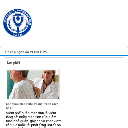
TRANG TIN ĐIỆN TỬ
HỘI Y HỌC DỰ PHÒNG
VIỆT NAM
VIETNAM ASSOCIATION OF
PREVENTIVE MEDICINE
Tư vấn bệnh do vi rút HPV
lao phổi
phế quản mạn tính: Phòng tránh cách
nào?
Viêm phế quản mạn tính là viêm
tăng tiết nhầy mạn tính của niêm
mạc phế quản, gây ho và khạc đờm
liên tục hoặc tái phát từng đợt từ ba