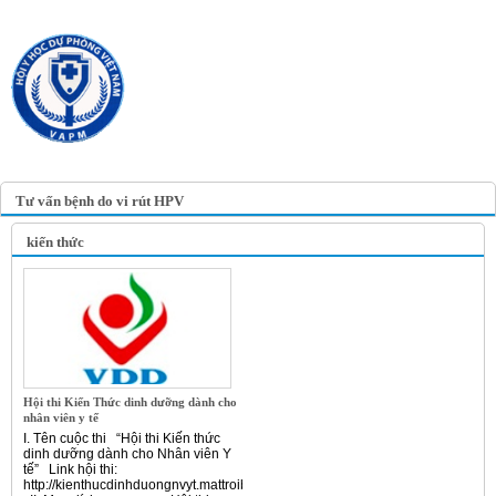
TRANG TIN ĐIỆN TỬ
HỘI Y HỌC DỰ PHÒNG
VIỆT NAM
VIETNAM ASSOCIATION OF
PREVENTIVE MEDICINE
Tư vấn bệnh do vi rút HPV
kiến thức
Hội thi Kiến Thức dinh dưỡng dành cho
nhân viên y tế
I. Tên cuộc thi “Hội thi Kiến thức
dinh dưỡng dành cho Nhân viên Y
tế” Link hội thi:
http://kienthucdinhduongnvyt.mattroibetho.vn