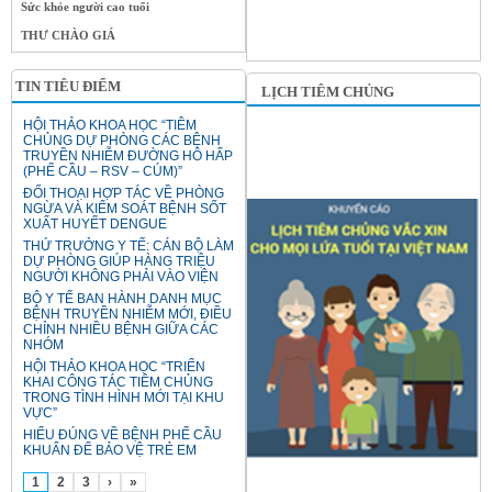
Sức khỏe người cao tuổi
THƯ CHÀO GIÁ
TIN TIÊU ĐIỂM
LỊCH TIÊM CHỦNG
HỘI THẢO KHOA HỌC “TIÊM
CHỦNG DỰ PHÒNG CÁC BỆNH
TRUYỀN NHIỄM ĐƯỜNG HÔ HẤP
(PHẾ CẦU – RSV – CÚM)”
ĐỐI THOẠI HỢP TÁC VỀ PHÒNG
NGỪA VÀ KIỂM SOÁT BỆNH SỐT
XUẤT HUYẾT DENGUE
THỨ TRƯỞNG Y TẾ: CÁN BỘ LÀM
DỰ PHÒNG GIÚP HÀNG TRIỆU
NGƯỜI KHÔNG PHẢI VÀO VIỆN
BỘ Y TẾ BAN HÀNH DANH MỤC
BỆNH TRUYỀN NHIỄM MỚI, ĐIỀU
CHỈNH NHIỀU BỆNH GIỮA CÁC
NHÓM
HỘI THẢO KHOA HỌC “TRIỂN
KHAI CÔNG TÁC TIÊM CHỦNG
TRONG TÌNH HÌNH MỚI TẠI KHU
VỰC”
HIỂU ĐÚNG VỀ BỆNH PHẾ CẦU
KHUẨN ĐỂ BẢO VỆ TRẺ EM
1
2
3
›
»