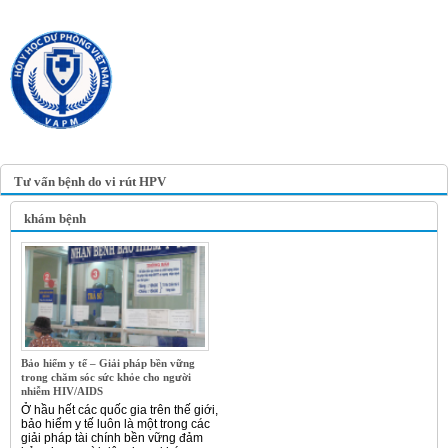
TRANG TIN ĐIỆN TỬ
HỘI Y HỌC DỰ PHÒNG
VIỆT NAM
VIETNAM ASSOCIATION OF
PREVENTIVE MEDICINE
Tư vấn bệnh do vi rút HPV
khám bệnh
Bảo hiểm y tế – Giải pháp bền vững
trong chăm sóc sức khỏe cho người
nhiễm HIV/AIDS
Ở hầu hết các quốc gia trên thế giới,
bảo hiểm y tế luôn là một trong các
giải pháp tài chính bền vững đảm