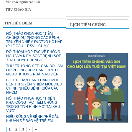
Sức khỏe người cao tuổi
THƯ CHÀO GIÁ
TIN TIÊU ĐIỂM
LỊCH TIÊM CHỦNG
HỘI THẢO KHOA HỌC “TIÊM
CHỦNG DỰ PHÒNG CÁC BỆNH
TRUYỀN NHIỄM ĐƯỜNG HÔ HẤP
(PHẾ CẦU – RSV – CÚM)”
ĐỐI THOẠI HỢP TÁC VỀ PHÒNG
NGỪA VÀ KIỂM SOÁT BỆNH SỐT
XUẤT HUYẾT DENGUE
THỨ TRƯỞNG Y TẾ: CÁN BỘ LÀM
DỰ PHÒNG GIÚP HÀNG TRIỆU
NGƯỜI KHÔNG PHẢI VÀO VIỆN
BỘ Y TẾ BAN HÀNH DANH MỤC
BỆNH TRUYỀN NHIỄM MỚI, ĐIỀU
CHỈNH NHIỀU BỆNH GIỮA CÁC
NHÓM
HỘI THẢO KHOA HỌC “TRIỂN
KHAI CÔNG TÁC TIÊM CHỦNG
TRONG TÌNH HÌNH MỚI TẠI KHU
VỰC”
HIỂU ĐÚNG VỀ BỆNH PHẾ CẦU
KHUẨN ĐỂ BẢO VỆ TRẺ EM
1
2
3
›
»