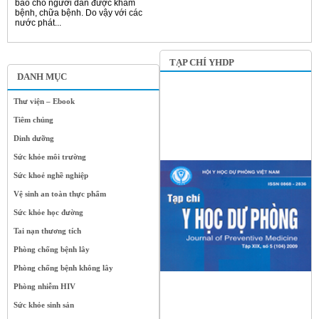
bảo cho người dân được khám
bệnh, chữa bệnh. Do vậy với các
nước phát...
TẠP CHÍ YHDP
DANH MỤC
Thư viện – Ebook
Tiêm chủng
Dinh dưỡng
Sức khỏe môi trường
Sức khoẻ nghề nghiệp
Vệ sinh an toàn thực phẩm
Sức khỏe học đường
Tai nạn thương tích
Phòng chống bệnh lây
Phòng chống bệnh không lây
Phòng nhiễm HIV
Sức khỏe sinh sản