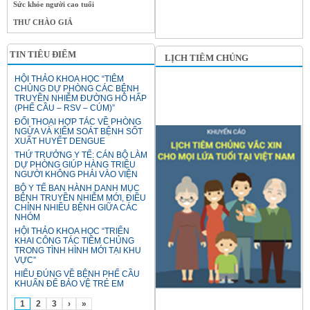
Sức khỏe người cao tuổi
THƯ CHÀO GIÁ
TIN TIÊU ĐIỂM
LỊCH TIÊM CHỦNG
HỘI THẢO KHOA HỌC “TIÊM
CHỦNG DỰ PHÒNG CÁC BỆNH
TRUYỀN NHIỄM ĐƯỜNG HÔ HẤP
(PHẾ CẦU – RSV – CÚM)”
ĐỐI THOẠI HỢP TÁC VỀ PHÒNG
NGỪA VÀ KIỂM SOÁT BỆNH SỐT
XUẤT HUYẾT DENGUE
THỨ TRƯỞNG Y TẾ: CÁN BỘ LÀM
DỰ PHÒNG GIÚP HÀNG TRIỆU
NGƯỜI KHÔNG PHẢI VÀO VIỆN
BỘ Y TẾ BAN HÀNH DANH MỤC
BỆNH TRUYỀN NHIỄM MỚI, ĐIỀU
CHỈNH NHIỀU BỆNH GIỮA CÁC
NHÓM
HỘI THẢO KHOA HỌC “TRIỂN
KHAI CÔNG TÁC TIÊM CHỦNG
TRONG TÌNH HÌNH MỚI TẠI KHU
VỰC”
HIỂU ĐÚNG VỀ BỆNH PHẾ CẦU
KHUẨN ĐỂ BẢO VỆ TRẺ EM
1
2
3
›
»