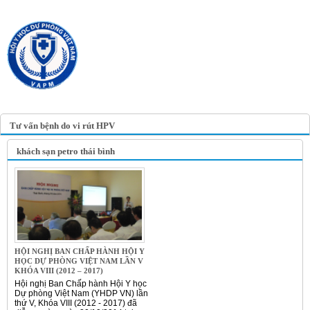
TRANG TIN ĐIỆN TỬ
HỘI Y HỌC DỰ PHÒNG
VIỆT NAM
VIETNAM ASSOCIATION OF
PREVENTIVE MEDICINE
Tư vấn bệnh do vi rút HPV
khách sạn petro thái bình
HỘI NGHỊ BAN CHẤP HÀNH HỘI Y
HỌC DỰ PHÒNG VIỆT NAM LẦN V
KHÓA VIII (2012 – 2017)
Hội nghị Ban Chấp hành Hội Y học
Dự phòng Việt Nam (YHDP VN) lần
thứ V, Khóa VIII (2012 - 2017) đã