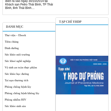
diễn ra vào ngày 30/10/2014 tại
Khách sạn Petro Thái Bình, TP Thái
Bình, tỉnh Thái Bình....
TẠP CHÍ YHDP
DANH MỤC
Thư viện – Ebook
Tiêm chủng
Dinh dưỡng
Sức khỏe môi trường
Sức khoẻ nghề nghiệp
Vệ sinh an toàn thực phẩm
Sức khỏe học đường
Tai nạn thương tích
Phòng chống bệnh lây
Phòng chống bệnh không lây
Phòng nhiễm HIV
Sức khỏe sinh sản