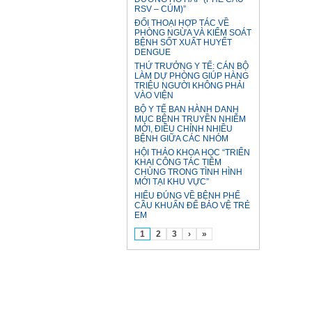
RSV – CÚM)”
ĐỐI THOẠI HỢP TÁC VỀ
PHÒNG NGỪA VÀ KIỂM SOÁT
BỆNH SỐT XUẤT HUYẾT
DENGUE
THỨ TRƯỞNG Y TẾ: CÁN BỘ
LÀM DỰ PHÒNG GIÚP HÀNG
TRIỆU NGƯỜI KHÔNG PHẢI
VÀO VIỆN
BỘ Y TẾ BAN HÀNH DANH
MỤC BỆNH TRUYỀN NHIỄM
MỚI, ĐIỀU CHỈNH NHIỀU
BỆNH GIỮA CÁC NHÓM
HỘI THẢO KHOA HỌC “TRIỂN
KHAI CÔNG TÁC TIÊM
CHỦNG TRONG TÌNH HÌNH
MỚI TẠI KHU VỰC”
HIỂU ĐÚNG VỀ BỆNH PHẾ
CẦU KHUẨN ĐỂ BẢO VỆ TRẺ
EM
1
2
3
›
»