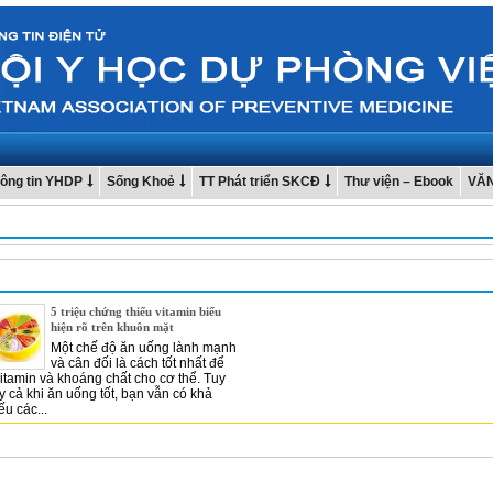
ông tin YHDP
Sống Khoẻ
TT Phát triển SKCĐ
Thư viện – Ebook
VĂ
5 triệu chứng thiếu vitamin biểu
hiện rõ trên khuôn mặt
Một chế độ ăn uống lành mạnh
và cân đối là cách tốt nhất để
itamin và khoáng chất cho cơ thể. Tuy
y cả khi ăn uống tốt, bạn vẫn có khả
ếu các...