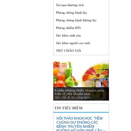
Tai nạn thương tích
Phòng chống bệnh lây
Phòng chống bệnh không lây
Phòng nhiễm HIV
Sức khỏe sinh sản
Sức khỏe người cao tuổi
THƯ CHÀO GIÁ
5 triệu chứng thiếu vitamin biểu
hiện rõ trên khuôn mặt
Một chế độ ăn uống lành...
TIN TIÊU ĐIỂM
HỘI THẢO KHOA HỌC “TIÊM
CHỦNG DỰ PHÒNG CÁC
BỆNH TRUYỀN NHIỄM
ĐƯỜNG HÔ HẤP (PHẾ CẦU –