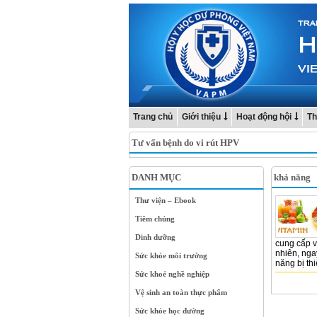
Trang chủ
Giới thiệu
Hoạt động hội
Th
Tư vấn bệnh do vi rút HPV
DANH MỤC
khả năng
Thư viện – Ebook
Tiêm chủng
Dinh dưỡng
cung cấp v
nhiên, nga
Sức khỏe môi trường
năng bị thi
Sức khoẻ nghề nghiệp
Vệ sinh an toàn thực phẩm
Sức khỏe học đường