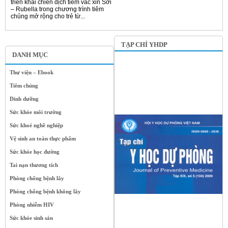
triển khai chiến dịch tiêm vắc xin Sởi
– Rubella trong chương trình tiêm
chủng mở rộng cho trẻ từ...
TẠP CHÍ YHDP
DANH MỤC
Thư viện – Ebook
Tiêm chủng
Dinh dưỡng
Sức khỏe môi trường
Sức khoẻ nghề nghiệp
Vệ sinh an toàn thực phẩm
Sức khỏe học đường
Tai nạn thương tích
Phòng chống bệnh lây
Phòng chống bệnh không lây
Phòng nhiễm HIV
Sức khỏe sinh sản