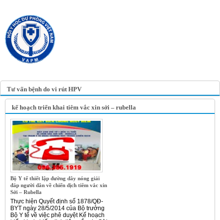
TRANG TIN ĐIỆN TỬ
HỘI Y HỌC DỰ PHÒNG
VIỆT NAM
VIETNAM ASSOCIATION OF
PREVENTIVE MEDICINE
Tư vấn bệnh do vi rút HPV
kế hoạch triển khai tiêm vắc xin sởi – rubella
Bộ Y tế thiết lập đường dây nóng giải
đáp người dân về chiến dịch tiêm vắc xin
Sởi – Rubella
Thực hiện Quyết định số 1878/QĐ-
BYT ngày 28/5/2014 của Bộ trưởng
Bộ Y tế về việc phê duyệt Kế hoạch