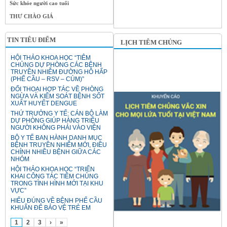
Sức khỏe người cao tuổi
THƯ CHÀO GIÁ
TIN TIÊU ĐIỂM
LỊCH TIÊM CHỦNG
HỘI THẢO KHOA HỌC “TIÊM
CHỦNG DỰ PHÒNG CÁC BỆNH
TRUYỀN NHIỄM ĐƯỜNG HÔ HẤP
(PHẾ CẦU – RSV – CÚM)”
ĐỐI THOẠI HỢP TÁC VỀ PHÒNG
NGỪA VÀ KIỂM SOÁT BỆNH SỐT
XUẤT HUYẾT DENGUE
THỨ TRƯỞNG Y TẾ: CÁN BỘ LÀM
DỰ PHÒNG GIÚP HÀNG TRIỆU
NGƯỜI KHÔNG PHẢI VÀO VIỆN
BỘ Y TẾ BAN HÀNH DANH MỤC
BỆNH TRUYỀN NHIỄM MỚI, ĐIỀU
CHỈNH NHIỀU BỆNH GIỮA CÁC
NHÓM
HỘI THẢO KHOA HỌC “TRIỂN
KHAI CÔNG TÁC TIÊM CHỦNG
TRONG TÌNH HÌNH MỚI TẠI KHU
VỰC”
HIỂU ĐÚNG VỀ BỆNH PHẾ CẦU
KHUẨN ĐỂ BẢO VỆ TRẺ EM
1
2
3
›
»