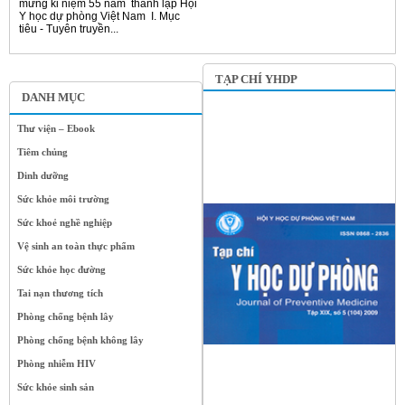
mừng kỉ niệm 55 năm thành lập Hội
Y học dự phòng Việt Nam I. Mục
tiêu - Tuyên truyền...
TẠP CHÍ YHDP
DANH MỤC
Thư viện – Ebook
Tiêm chủng
Dinh dưỡng
Sức khỏe môi trường
Sức khoẻ nghề nghiệp
Vệ sinh an toàn thực phẩm
Sức khỏe học đường
Tai nạn thương tích
Phòng chống bệnh lây
Phòng chống bệnh không lây
Phòng nhiễm HIV
Sức khỏe sinh sản