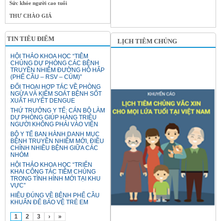
Sức khỏe người cao tuổi
THƯ CHÀO GIÁ
TIN TIÊU ĐIỂM
LỊCH TIÊM CHỦNG
HỘI THẢO KHOA HỌC “TIÊM
CHỦNG DỰ PHÒNG CÁC BỆNH
TRUYỀN NHIỄM ĐƯỜNG HÔ HẤP
(PHẾ CẦU – RSV – CÚM)”
ĐỐI THOẠI HỢP TÁC VỀ PHÒNG
NGỪA VÀ KIỂM SOÁT BỆNH SỐT
XUẤT HUYẾT DENGUE
THỨ TRƯỞNG Y TẾ: CÁN BỘ LÀM
DỰ PHÒNG GIÚP HÀNG TRIỆU
NGƯỜI KHÔNG PHẢI VÀO VIỆN
BỘ Y TẾ BAN HÀNH DANH MỤC
BỆNH TRUYỀN NHIỄM MỚI, ĐIỀU
CHỈNH NHIỀU BỆNH GIỮA CÁC
NHÓM
HỘI THẢO KHOA HỌC “TRIỂN
KHAI CÔNG TÁC TIÊM CHỦNG
TRONG TÌNH HÌNH MỚI TẠI KHU
VỰC”
HIỂU ĐÚNG VỀ BỆNH PHẾ CẦU
KHUẨN ĐỂ BẢO VỆ TRẺ EM
1
2
3
›
»