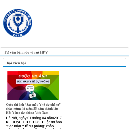
TRANG TIN ĐIỆN TỬ
HỘI Y HỌC DỰ PHÒNG
VIỆT NAM
VIETNAM ASSOCIATION OF
PREVENTIVE MEDICINE
Tư vấn bệnh do vi rút HPV
hội viên hội
Cuộc thi ảnh “Sắc màu Y tế dự phòng”
chào mừng kỉ niệm 55 năm thành lập
Hội Y học dự phòng Việt Nam
Hà Nội, ngày 01 tháng 04 năm2017
KẾ HOẠCH TỔ CHỨC Cuộc thi ảnh
“Sắc màu Y tế dự phòng” chào