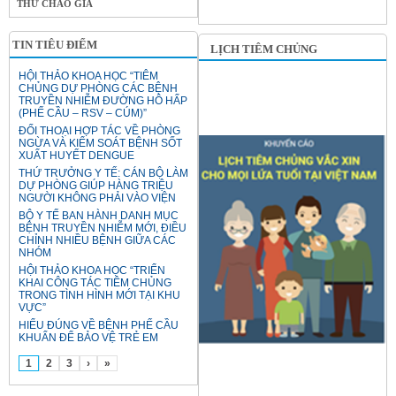
THƯ CHÀO GIÁ
TIN TIÊU ĐIỂM
LỊCH TIÊM CHỦNG
HỘI THẢO KHOA HỌC “TIÊM
CHỦNG DỰ PHÒNG CÁC BỆNH
TRUYỀN NHIỄM ĐƯỜNG HÔ HẤP
(PHẾ CẦU – RSV – CÚM)”
ĐỐI THOẠI HỢP TÁC VỀ PHÒNG
NGỪA VÀ KIỂM SOÁT BỆNH SỐT
XUẤT HUYẾT DENGUE
THỨ TRƯỞNG Y TẾ: CÁN BỘ LÀM
DỰ PHÒNG GIÚP HÀNG TRIỆU
NGƯỜI KHÔNG PHẢI VÀO VIỆN
BỘ Y TẾ BAN HÀNH DANH MỤC
BỆNH TRUYỀN NHIỄM MỚI, ĐIỀU
CHỈNH NHIỀU BỆNH GIỮA CÁC
NHÓM
HỘI THẢO KHOA HỌC “TRIỂN
KHAI CÔNG TÁC TIÊM CHỦNG
TRONG TÌNH HÌNH MỚI TẠI KHU
VỰC”
HIỂU ĐÚNG VỀ BỆNH PHẾ CẦU
KHUẨN ĐỂ BẢO VỆ TRẺ EM
1
2
3
›
»