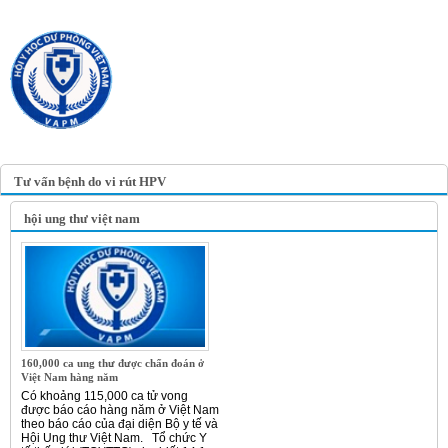
TRANG TIN ĐIỆN TỬ
HỘI Y HỌC DỰ PHÒNG
VIỆT NAM
VIETNAM ASSOCIATION OF
PREVENTIVE MEDICINE
Tư vấn bệnh do vi rút HPV
hội ung thư việt nam
160,000 ca ung thư được chẩn đoán ở
Việt Nam hàng năm
Có khoảng 115,000 ca tử vong
được báo cáo hàng năm ở Việt Nam
theo báo cáo của đại diện Bộ y tế và
Hội Ung thư Việt Nam. Tổ chức Y