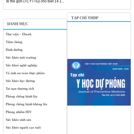
tế thế giới (TCYTTG) cho biết 14.1...
TẠP CHÍ YHDP
DANH MỤC
Thư viện – Ebook
Tiêm chủng
Dinh dưỡng
Sức khỏe môi trường
Sức khoẻ nghề nghiệp
Vệ sinh an toàn thực phẩm
Sức khỏe học đường
Tai nạn thương tích
Phòng chống bệnh lây
Phòng chống bệnh không lây
Phòng nhiễm HIV
Sức khỏe sinh sản
Sức khỏe người cao tuổi