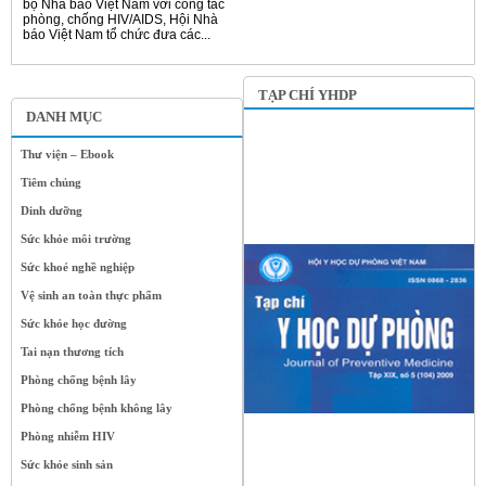
bộ Nhà báo Việt Nam với công tác
phòng, chống HIV/AIDS, Hội Nhà
báo Việt Nam tổ chức đưa các...
TẠP CHÍ YHDP
DANH MỤC
Thư viện – Ebook
Tiêm chủng
Dinh dưỡng
Sức khỏe môi trường
Sức khoẻ nghề nghiệp
Vệ sinh an toàn thực phẩm
Sức khỏe học đường
Tai nạn thương tích
Phòng chống bệnh lây
Phòng chống bệnh không lây
Phòng nhiễm HIV
Sức khỏe sinh sản