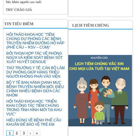
Sức khỏe người cao tuổi
THƯ CHÀO GIÁ
TIN TIÊU ĐIỂM
LỊCH TIÊM CHỦNG
HỘI THẢO KHOA HỌC “TIÊM
CHỦNG DỰ PHÒNG CÁC BỆNH
TRUYỀN NHIỄM ĐƯỜNG HÔ HẤP
(PHẾ CẦU – RSV – CÚM)”
ĐỐI THOẠI HỢP TÁC VỀ PHÒNG
NGỪA VÀ KIỂM SOÁT BỆNH SỐT
XUẤT HUYẾT DENGUE
THỨ TRƯỞNG Y TẾ: CÁN BỘ LÀM
DỰ PHÒNG GIÚP HÀNG TRIỆU
NGƯỜI KHÔNG PHẢI VÀO VIỆN
BỘ Y TẾ BAN HÀNH DANH MỤC
BỆNH TRUYỀN NHIỄM MỚI, ĐIỀU
CHỈNH NHIỀU BỆNH GIỮA CÁC
NHÓM
HỘI THẢO KHOA HỌC “TRIỂN
KHAI CÔNG TÁC TIÊM CHỦNG
TRONG TÌNH HÌNH MỚI TẠI KHU
VỰC”
HIỂU ĐÚNG VỀ BỆNH PHẾ CẦU
KHUẨN ĐỂ BẢO VỆ TRẺ EM
1
2
3
›
»