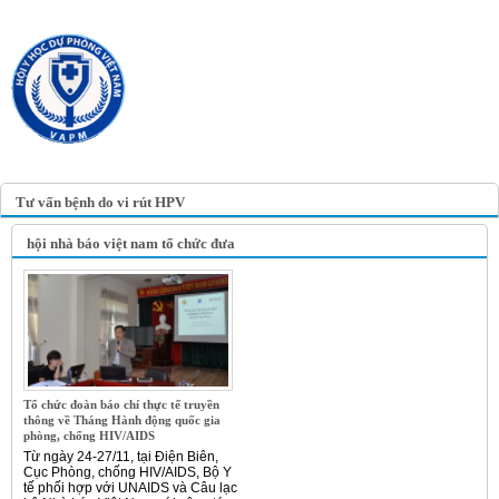
TRANG TIN ĐIỆN TỬ
HỘI Y HỌC DỰ PHÒNG
VIỆT NAM
VIETNAM ASSOCIATION OF
PREVENTIVE MEDICINE
Tư vấn bệnh do vi rút HPV
hội nhà báo việt nam tổ chức đưa
Tổ chức đoàn báo chí thực tế truyền
thông về Tháng Hành động quốc gia
phòng, chống HIV/AIDS
Từ ngày 24-27/11, tại Điện Biên,
Cục Phòng, chống HIV/AIDS, Bộ Y
tế phối hợp với UNAIDS và Câu lạc