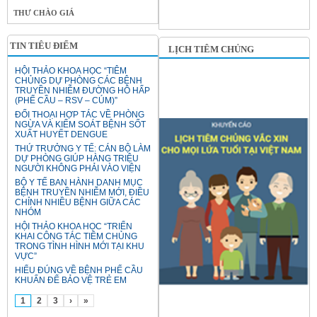
THƯ CHÀO GIÁ
TIN TIÊU ĐIỂM
LỊCH TIÊM CHỦNG
HỘI THẢO KHOA HỌC “TIÊM
CHỦNG DỰ PHÒNG CÁC BỆNH
TRUYỀN NHIỄM ĐƯỜNG HÔ HẤP
(PHẾ CẦU – RSV – CÚM)”
ĐỐI THOẠI HỢP TÁC VỀ PHÒNG
NGỪA VÀ KIỂM SOÁT BỆNH SỐT
XUẤT HUYẾT DENGUE
THỨ TRƯỞNG Y TẾ: CÁN BỘ LÀM
DỰ PHÒNG GIÚP HÀNG TRIỆU
NGƯỜI KHÔNG PHẢI VÀO VIỆN
BỘ Y TẾ BAN HÀNH DANH MỤC
BỆNH TRUYỀN NHIỄM MỚI, ĐIỀU
CHỈNH NHIỀU BỆNH GIỮA CÁC
NHÓM
HỘI THẢO KHOA HỌC “TRIỂN
KHAI CÔNG TÁC TIÊM CHỦNG
TRONG TÌNH HÌNH MỚI TẠI KHU
VỰC”
HIỂU ĐÚNG VỀ BỆNH PHẾ CẦU
KHUẨN ĐỂ BẢO VỆ TRẺ EM
1
2
3
›
»