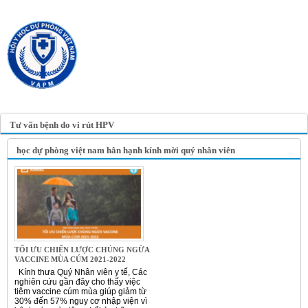
TRANG TIN ĐIỆN TỬ
HỘI Y HỌC DỰ PHÒNG
VIỆT NAM
VIETNAM ASSOCIATION OF
PREVENTIVE MEDICINE
Tư vấn bệnh do vi rút HPV
học dự phòng việt nam hân hạnh kính mời quý nhân viên
TỐI ƯU CHIẾN LƯỢC CHỦNG NGỪA
VACCINE MÙA CÚM 2021-2022
Kính thưa Quý Nhân viên y tế, Các
nghiên cứu gần đây cho thấy việc
tiêm vaccine cúm mùa giúp giảm từ
30% đến 57% nguy cơ nhập viện vì