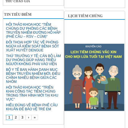
THƯ CHÀO GIÁ
TIN TIÊU ĐIỂM
LỊCH TIÊM CHỦNG
HỘI THẢO KHOA HỌC “TIÊM
CHỦNG DỰ PHÒNG CÁC BỆNH
TRUYỀN NHIỄM ĐƯỜNG HÔ HẤP
(PHẾ CẦU – RSV – CÚM)”
ĐỐI THOẠI HỢP TÁC VỀ PHÒNG
NGỪA VÀ KIỂM SOÁT BỆNH SỐT
XUẤT HUYẾT DENGUE
THỨ TRƯỞNG Y TẾ: CÁN BỘ LÀM
DỰ PHÒNG GIÚP HÀNG TRIỆU
NGƯỜI KHÔNG PHẢI VÀO VIỆN
BỘ Y TẾ BAN HÀNH DANH MỤC
BỆNH TRUYỀN NHIỄM MỚI, ĐIỀU
CHỈNH NHIỀU BỆNH GIỮA CÁC
NHÓM
HỘI THẢO KHOA HỌC “TRIỂN
KHAI CÔNG TÁC TIÊM CHỦNG
TRONG TÌNH HÌNH MỚI TẠI KHU
VỰC”
HIỂU ĐÚNG VỀ BỆNH PHẾ CẦU
KHUẨN ĐỂ BẢO VỆ TRẺ EM
1
2
3
›
»