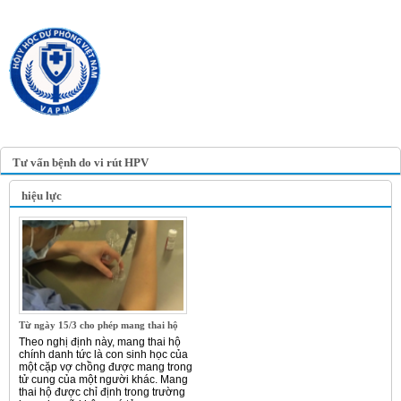
TRANG TIN ĐIỆN TỬ
HỘI Y HỌC DỰ PHÒNG
VIỆT NAM
VIETNAM ASSOCIATION OF
PREVENTIVE MEDICINE
Tư vấn bệnh do vi rút HPV
hiệu lực
Từ ngày 15/3 cho phép mang thai hộ
Theo nghị định này, mang thai hộ
chính danh tức là con sinh học của
một cặp vợ chồng được mang trong
tử cung của một người khác. Mang
thai hộ được chỉ định trong trường