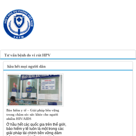
TRANG TIN ĐIỆN TỬ
HỘI Y HỌC DỰ PHÒNG
VIỆT NAM
VIETNAM ASSOCIATION OF
PREVENTIVE MEDICINE
Tư vấn bệnh do vi rút HPV
hầu hết mọi người dân
Bảo hiểm y tế – Giải pháp bền vững
trong chăm sóc sức khỏe cho người
nhiễm HIV/AIDS
Ở hầu hết các quốc gia trên thế giới,
bảo hiểm y tế luôn là một trong các
giải pháp tài chính bền vững đảm