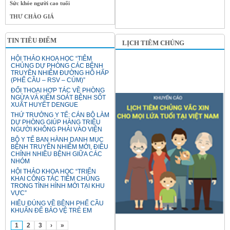
Sức khỏe người cao tuổi
THƯ CHÀO GIÁ
TIN TIÊU ĐIỂM
LỊCH TIÊM CHỦNG
HỘI THẢO KHOA HỌC “TIÊM
CHỦNG DỰ PHÒNG CÁC BỆNH
TRUYỀN NHIỄM ĐƯỜNG HÔ HẤP
(PHẾ CẦU – RSV – CÚM)”
ĐỐI THOẠI HỢP TÁC VỀ PHÒNG
NGỪA VÀ KIỂM SOÁT BỆNH SỐT
XUẤT HUYẾT DENGUE
THỨ TRƯỞNG Y TẾ: CÁN BỘ LÀM
DỰ PHÒNG GIÚP HÀNG TRIỆU
NGƯỜI KHÔNG PHẢI VÀO VIỆN
BỘ Y TẾ BAN HÀNH DANH MỤC
BỆNH TRUYỀN NHIỄM MỚI, ĐIỀU
CHỈNH NHIỀU BỆNH GIỮA CÁC
NHÓM
HỘI THẢO KHOA HỌC “TRIỂN
KHAI CÔNG TÁC TIÊM CHỦNG
TRONG TÌNH HÌNH MỚI TẠI KHU
VỰC”
HIỂU ĐÚNG VỀ BỆNH PHẾ CẦU
KHUẨN ĐỂ BẢO VỆ TRẺ EM
1
2
3
›
»