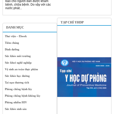
bảo cho người dân được khám
bệnh, chữa bệnh. Do vậy với các
nước phát...
TẠP CHÍ YHDP
DANH MỤC
Thư viện – Ebook
Tiêm chủng
Dinh dưỡng
Sức khỏe môi trường
Sức khoẻ nghề nghiệp
Vệ sinh an toàn thực phẩm
Sức khỏe học đường
Tai nạn thương tích
Phòng chống bệnh lây
Phòng chống bệnh không lây
Phòng nhiễm HIV
Sức khỏe sinh sản