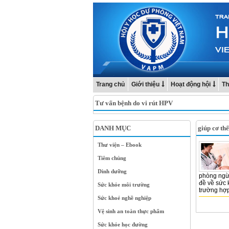
Trang chủ
Giới thiệu
Hoạt động hội
Th
Tư vấn bệnh do vi rút HPV
DANH MỤC
giúp cơ th
Thư viện – Ebook
Tiêm chủng
Dinh dưỡng
phòng ngừa
đề về sức 
Sức khỏe môi trường
trường hợp
Sức khoẻ nghề nghiệp
Vệ sinh an toàn thực phẩm
Sức khỏe học đường