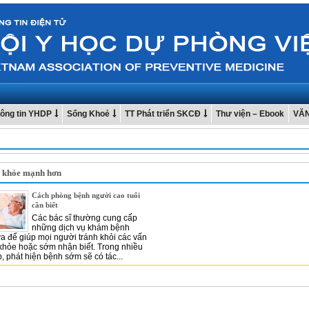
ông tin YHDP
Sống Khoẻ
TT Phát triển SKCĐ
Thư viện – Ebook
VĂ
ể khỏe mạnh hơn
Cách phòng bệnh người cao tuổi
cần biết
Các bác sĩ thường cung cấp
những dịch vụ khám bệnh
 để giúp mọi người tránh khỏi các vấn
khỏe hoặc sớm nhận biết. Trong nhiều
, phát hiện bệnh sớm sẽ có tác...