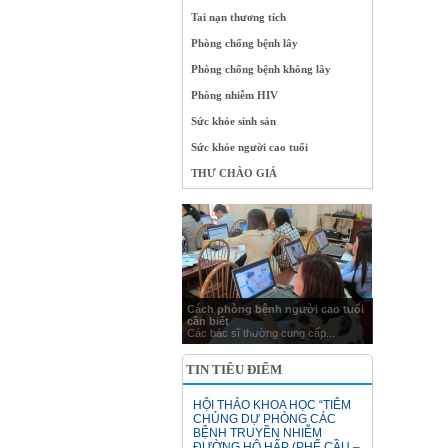
Tai nạn thương tích
Phòng chống bệnh lây
Phòng chống bệnh không lây
Phòng nhiễm HIV
Sức khỏe sinh sản
Sức khỏe người cao tuổi
THƯ CHÀO GIÁ
Cách phòng bệnh người cao tuổi
cần biết
Các bác sĩ thường cung cấp...
TIN TIÊU ĐIỂM
HỘI THẢO KHOA HỌC “TIÊM
CHỦNG DỰ PHÒNG CÁC
BỆNH TRUYỀN NHIỄM
ĐƯỜNG HÔ HẤP (PHẾ CẦU –