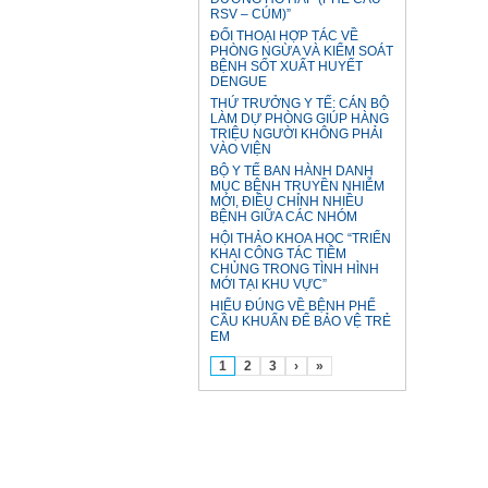
RSV – CÚM)”
ĐỐI THOẠI HỢP TÁC VỀ
PHÒNG NGỪA VÀ KIỂM SOÁT
BỆNH SỐT XUẤT HUYẾT
DENGUE
THỨ TRƯỞNG Y TẾ: CÁN BỘ
LÀM DỰ PHÒNG GIÚP HÀNG
TRIỆU NGƯỜI KHÔNG PHẢI
VÀO VIỆN
BỘ Y TẾ BAN HÀNH DANH
MỤC BỆNH TRUYỀN NHIỄM
MỚI, ĐIỀU CHỈNH NHIỀU
BỆNH GIỮA CÁC NHÓM
HỘI THẢO KHOA HỌC “TRIỂN
KHAI CÔNG TÁC TIÊM
CHỦNG TRONG TÌNH HÌNH
MỚI TẠI KHU VỰC”
HIỂU ĐÚNG VỀ BỆNH PHẾ
CẦU KHUẨN ĐỂ BẢO VỆ TRẺ
EM
1
2
3
›
»