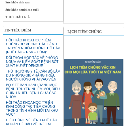
Sức khỏe sinh sản
Sức khỏe người cao tuổi
THƯ CHÀO GIÁ
TIN TIÊU ĐIỂM
LỊCH TIÊM CHỦNG
HỘI THẢO KHOA HỌC “TIÊM
CHỦNG DỰ PHÒNG CÁC BỆNH
TRUYỀN NHIỄM ĐƯỜNG HÔ HẤP
(PHẾ CẦU – RSV – CÚM)”
ĐỐI THOẠI HỢP TÁC VỀ PHÒNG
NGỪA VÀ KIỂM SOÁT BỆNH SỐT
XUẤT HUYẾT DENGUE
THỨ TRƯỞNG Y TẾ: CÁN BỘ LÀM
DỰ PHÒNG GIÚP HÀNG TRIỆU
NGƯỜI KHÔNG PHẢI VÀO VIỆN
BỘ Y TẾ BAN HÀNH DANH MỤC
BỆNH TRUYỀN NHIỄM MỚI, ĐIỀU
CHỈNH NHIỀU BỆNH GIỮA CÁC
NHÓM
HỘI THẢO KHOA HỌC “TRIỂN
KHAI CÔNG TÁC TIÊM CHỦNG
TRONG TÌNH HÌNH MỚI TẠI KHU
VỰC”
HIỂU ĐÚNG VỀ BỆNH PHẾ CẦU
KHUẨN ĐỂ BẢO VỆ TRẺ EM