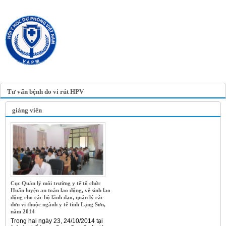
TRANG TIN ĐIỆN TỬ
HỘI Y HỌC DỰ PHÒNG
VIỆT NAM
VIETNAM ASSOCIATION OF
PREVENTIVE MEDICINE
Tư vấn bệnh do vi rút HPV
giảng viên
Cục Quản lý môi trường y tế tổ chức
Huấn luyện an toàn lao động, vệ sinh lao
động cho các bộ lãnh đạo, quản lý các
đơn vị thuộc ngành y tế tỉnh Lạng Sơn,
năm 2014
Trong hai ngày 23, 24/10/2014 tại