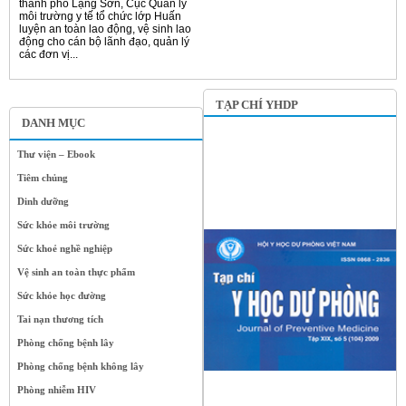
thành phố Lạng Sơn, Cục Quản lý
môi trường y tế tổ chức lớp Huấn
luyện an toàn lao động, vệ sinh lao
động cho cán bộ lãnh đạo, quản lý
các đơn vị...
TẠP CHÍ YHDP
DANH MỤC
Thư viện – Ebook
Tiêm chủng
Dinh dưỡng
Sức khỏe môi trường
Sức khoẻ nghề nghiệp
Vệ sinh an toàn thực phẩm
Sức khỏe học đường
Tai nạn thương tích
Phòng chống bệnh lây
Phòng chống bệnh không lây
Phòng nhiễm HIV