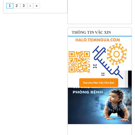
1
2
3
›
»
THÔNG TIN VẮC XIN