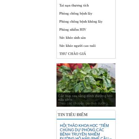
Tai nạn thương tích
Phòng chống bệnh lây
Phòng chống bệnh không lây
Phòng nhiễm HIV
Sức khỏe sinh sản
Sức khỏe người cao tuổi
THƯ CHÀO GIÁ
Các loại rau tăng dinh dưỡng khi
nấu chín
Theo các chuyên gia dinh dưỡng,...
TIN TIÊU ĐIỂM
HỘI THẢO KHOA HỌC “TIÊM
CHỦNG DỰ PHÒNG CÁC
BỆNH TRUYỀN NHIỄM
ĐƯỜNG HÔ HẤP (PHẾ CẦU –