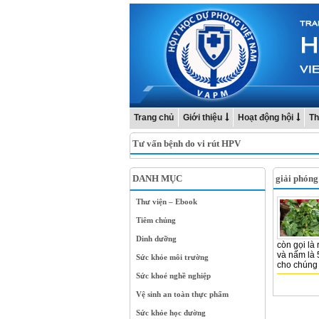
Trang chủ
Giới thiệu
Hoạt động hội
Th
Tư vấn bệnh do vi rút HPV
DANH MỤC
giải phóng
Thư viện – Ebook
Tiêm chủng
Dinh dưỡng
còn gọi là 
và nấm là 
Sức khỏe môi trường
cho chúng 
Sức khoẻ nghề nghiệp
Vệ sinh an toàn thực phẩm
Sức khỏe học đường