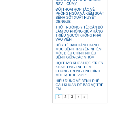
RSV – CÚM)”
ĐỐI THOẠI HỢP TÁC VỀ
PHÒNG NGỪA VÀ KIỂM SOÁT
BỆNH SỐT XUẤT HUYẾT
DENGUE
THỨ TRƯỞNG Y TẾ: CÁN BỘ
LÀM DỰ PHÒNG GIÚP HÀNG
TRIỆU NGƯỜI KHÔNG PHẢI
VÀO VIỆN
BỘ Y TẾ BAN HÀNH DANH
MỤC BỆNH TRUYỀN NHIỄM
MỚI, ĐIỀU CHỈNH NHIỀU
BỆNH GIỮA CÁC NHÓM
HỘI THẢO KHOA HỌC “TRIỂN
KHAI CÔNG TÁC TIÊM
CHỦNG TRONG TÌNH HÌNH
MỚI TẠI KHU VỰC”
HIỂU ĐÚNG VỀ BỆNH PHẾ
CẦU KHUẨN ĐỂ BẢO VỆ TRẺ
EM
1
2
3
›
»