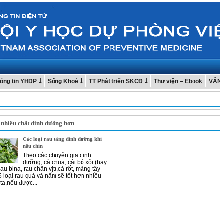
ông tin YHDP
Sống Khoẻ
TT Phát triển SKCĐ
Thư viện – Ebook
VĂ
 nhiều chất dinh dưỡng hơn
Các loại rau tăng dinh dưỡng khi
nấu chín
Theo các chuyên gia dinh
dưỡng, cà chua, cải bó xôi (hay
rau bina, rau chân vịt),cà rốt, măng tây
5 loại rau quả và nấm sẽ tốt hơn nhiều
ta,nếu được...