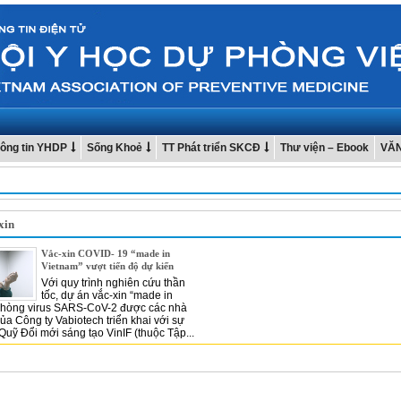
ông tin YHDP
Sống Khoẻ
TT Phát triển SKCĐ
Thư viện – Ebook
VĂ
xin
Vắc-xin COVID- 19 “made in
Vietnam” vượt tiến độ dự kiến
Với quy trình nghiên cứu thần
tốc, dự án vắc-xin “made in
phòng virus SARS-CoV-2 được các nhà
ủa Công ty Vabiotech triển khai với sự
 Quỹ Đổi mới sáng tạo VinIF (thuộc Tập...