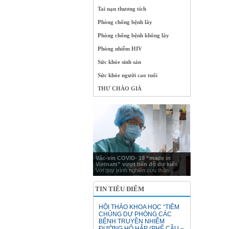
Tai nạn thương tích
Phòng chống bệnh lây
Phòng chống bệnh không lây
Phòng nhiễm HIV
Sức khỏe sinh sản
Sức khỏe người cao tuổi
THƯ CHÀO GIÁ
Vắc-xin COVID- 19 “made in
Vietnam” vượt tiến độ dự kiến
Với quy trình nghiên cứu thần...
TIN TIÊU ĐIỂM
HỘI THẢO KHOA HỌC “TIÊM
CHỦNG DỰ PHÒNG CÁC
BỆNH TRUYỀN NHIỄM
ĐƯỜNG HÔ HẤP (PHẾ CẦU –