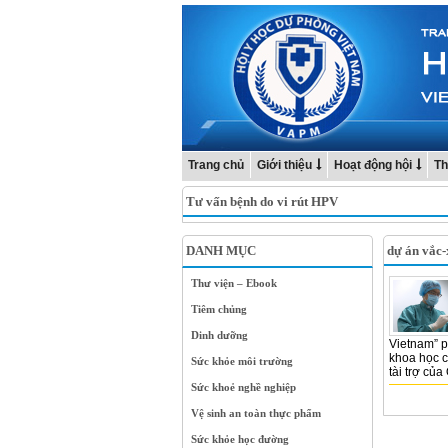
Trang chủ
Giới thiệu
Hoạt động hội
Th
Tư vấn bệnh do vi rút HPV
DANH MỤC
dự án vắc-
Thư viện – Ebook
Tiêm chủng
Dinh dưỡng
Vietnam” 
khoa học c
Sức khỏe môi trường
tài trợ của
Sức khoẻ nghề nghiệp
Vệ sinh an toàn thực phẩm
Sức khỏe học đường