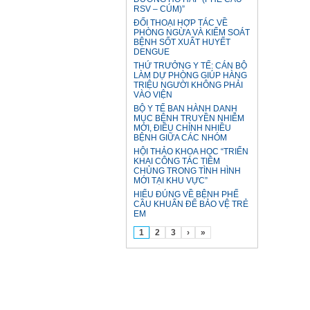
RSV – CÚM)”
ĐỐI THOẠI HỢP TÁC VỀ
PHÒNG NGỪA VÀ KIỂM SOÁT
BỆNH SỐT XUẤT HUYẾT
DENGUE
THỨ TRƯỞNG Y TẾ: CÁN BỘ
LÀM DỰ PHÒNG GIÚP HÀNG
TRIỆU NGƯỜI KHÔNG PHẢI
VÀO VIỆN
BỘ Y TẾ BAN HÀNH DANH
MỤC BỆNH TRUYỀN NHIỄM
MỚI, ĐIỀU CHỈNH NHIỀU
BỆNH GIỮA CÁC NHÓM
HỘI THẢO KHOA HỌC “TRIỂN
KHAI CÔNG TÁC TIÊM
CHỦNG TRONG TÌNH HÌNH
MỚI TẠI KHU VỰC”
HIỂU ĐÚNG VỀ BỆNH PHẾ
CẦU KHUẨN ĐỂ BẢO VỆ TRẺ
EM
1
2
3
›
»