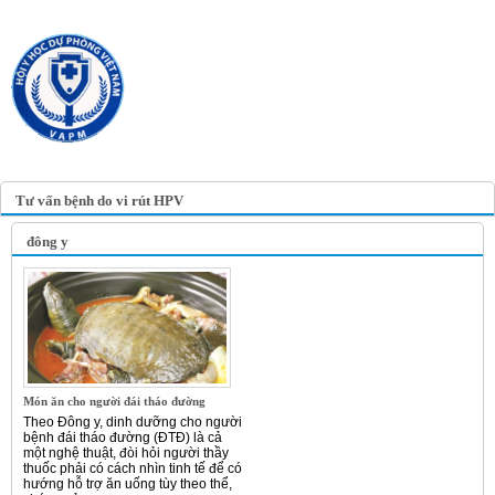
TRANG TIN ĐIỆN TỬ
HỘI Y HỌC DỰ PHÒNG
VIỆT NAM
VIETNAM ASSOCIATION OF
PREVENTIVE MEDICINE
Tư vấn bệnh do vi rút HPV
đông y
Món ăn cho người đái tháo đường
Theo Đông y, dinh dưỡng cho người
bệnh đái tháo đường (ĐTĐ) là cả
một nghệ thuật, đòi hỏi người thầy
thuốc phải có cách nhìn tinh tế để có
hướng hỗ trợ ăn uống tùy theo thể,