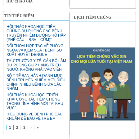
THƯ CHÀO GIÁ
TIN TIÊU ĐIỂM
LỊCH TIÊM CHỦNG
HỘI THẢO KHOA HỌC “TIÊM
CHỦNG DỰ PHÒNG CÁC BỆNH
TRUYỀN NHIỄM ĐƯỜNG HÔ HẤP
(PHẾ CẦU – RSV – CÚM)”
ĐỐI THOẠI HỢP TÁC VỀ PHÒNG
NGỪA VÀ KIỂM SOÁT BỆNH SỐT
XUẤT HUYẾT DENGUE
THỨ TRƯỞNG Y TẾ: CÁN BỘ LÀM
DỰ PHÒNG GIÚP HÀNG TRIỆU
NGƯỜI KHÔNG PHẢI VÀO VIỆN
BỘ Y TẾ BAN HÀNH DANH MỤC
BỆNH TRUYỀN NHIỄM MỚI, ĐIỀU
CHỈNH NHIỀU BỆNH GIỮA CÁC
NHÓM
HỘI THẢO KHOA HỌC “TRIỂN
KHAI CÔNG TÁC TIÊM CHỦNG
TRONG TÌNH HÌNH MỚI TẠI KHU
VỰC”
HIỂU ĐÚNG VỀ BỆNH PHẾ CẦU
KHUẨN ĐỂ BẢO VỆ TRẺ EM
1
2
3
›
»