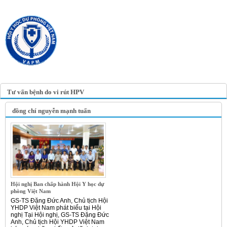
TRANG TIN ĐIỆN TỬ
HỘI Y HỌC DỰ PHÒNG
VIỆT NAM
VIETNAM ASSOCIATION OF
PREVENTIVE MEDICINE
Tư vấn bệnh do vi rút HPV
đồng chí nguyễn mạnh tuấn
Hội nghị Ban chấp hành Hội Y học dự
phòng Việt Nam
GS-TS Đặng Đức Anh, Chủ tịch Hội
YHDP Việt Nam phát biểu tại Hội
nghị Tại Hội nghị, GS-TS Đặng Đức
Anh, Chủ tịch Hội YHDP Việt Nam