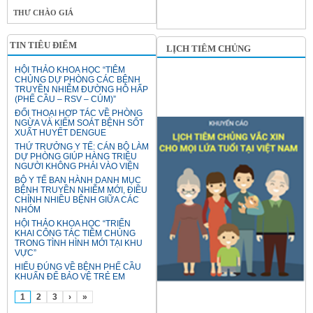
THƯ CHÀO GIÁ
TIN TIÊU ĐIỂM
LỊCH TIÊM CHỦNG
HỘI THẢO KHOA HỌC “TIÊM
CHỦNG DỰ PHÒNG CÁC BỆNH
TRUYỀN NHIỄM ĐƯỜNG HÔ HẤP
(PHẾ CẦU – RSV – CÚM)”
ĐỐI THOẠI HỢP TÁC VỀ PHÒNG
NGỪA VÀ KIỂM SOÁT BỆNH SỐT
XUẤT HUYẾT DENGUE
THỨ TRƯỞNG Y TẾ: CÁN BỘ LÀM
DỰ PHÒNG GIÚP HÀNG TRIỆU
NGƯỜI KHÔNG PHẢI VÀO VIỆN
BỘ Y TẾ BAN HÀNH DANH MỤC
BỆNH TRUYỀN NHIỄM MỚI, ĐIỀU
CHỈNH NHIỀU BỆNH GIỮA CÁC
NHÓM
HỘI THẢO KHOA HỌC “TRIỂN
KHAI CÔNG TÁC TIÊM CHỦNG
TRONG TÌNH HÌNH MỚI TẠI KHU
VỰC”
HIỂU ĐÚNG VỀ BỆNH PHẾ CẦU
KHUẨN ĐỂ BẢO VỆ TRẺ EM
1
2
3
›
»