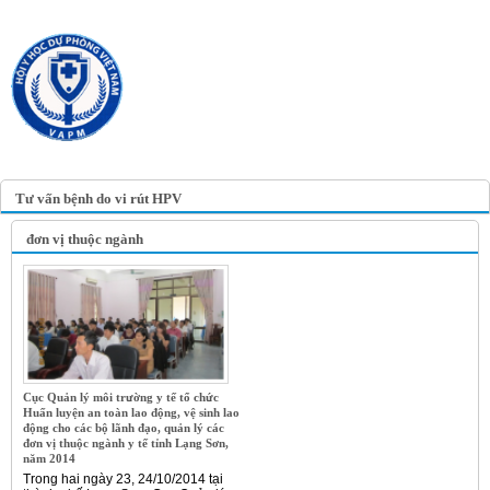
TRANG TIN ĐIỆN TỬ
HỘI Y HỌC DỰ PHÒNG
VIỆT NAM
VIETNAM ASSOCIATION OF
PREVENTIVE MEDICINE
Tư vấn bệnh do vi rút HPV
đơn vị thuộc ngành
Cục Quản lý môi trường y tế tổ chức
Huấn luyện an toàn lao động, vệ sinh lao
động cho các bộ lãnh đạo, quản lý các
đơn vị thuộc ngành y tế tỉnh Lạng Sơn,
năm 2014
Trong hai ngày 23, 24/10/2014 tại