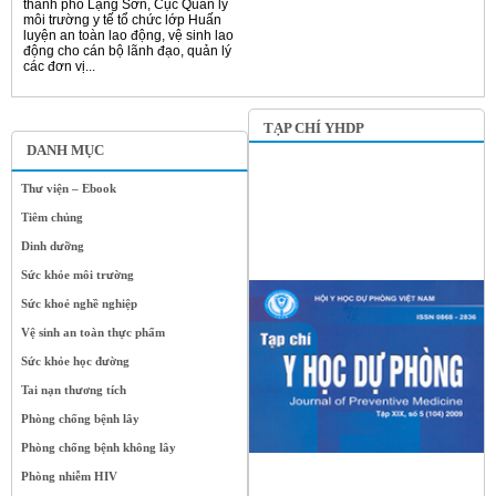
thành phố Lạng Sơn, Cục Quản lý
môi trường y tế tổ chức lớp Huấn
luyện an toàn lao động, vệ sinh lao
động cho cán bộ lãnh đạo, quản lý
các đơn vị...
TẠP CHÍ YHDP
DANH MỤC
Thư viện – Ebook
Tiêm chủng
Dinh dưỡng
Sức khỏe môi trường
Sức khoẻ nghề nghiệp
Vệ sinh an toàn thực phẩm
Sức khỏe học đường
Tai nạn thương tích
Phòng chống bệnh lây
Phòng chống bệnh không lây
Phòng nhiễm HIV