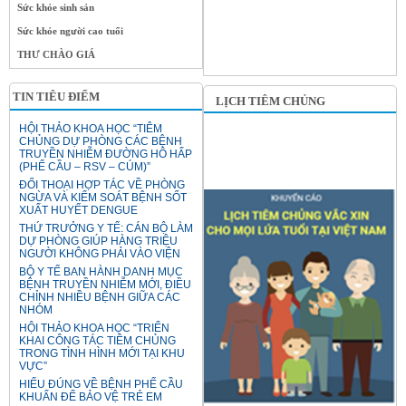
Sức khỏe sinh sản
Sức khỏe người cao tuổi
THƯ CHÀO GIÁ
TIN TIÊU ĐIỂM
LỊCH TIÊM CHỦNG
HỘI THẢO KHOA HỌC “TIÊM
CHỦNG DỰ PHÒNG CÁC BỆNH
TRUYỀN NHIỄM ĐƯỜNG HÔ HẤP
(PHẾ CẦU – RSV – CÚM)”
ĐỐI THOẠI HỢP TÁC VỀ PHÒNG
NGỪA VÀ KIỂM SOÁT BỆNH SỐT
XUẤT HUYẾT DENGUE
THỨ TRƯỞNG Y TẾ: CÁN BỘ LÀM
DỰ PHÒNG GIÚP HÀNG TRIỆU
NGƯỜI KHÔNG PHẢI VÀO VIỆN
BỘ Y TẾ BAN HÀNH DANH MỤC
BỆNH TRUYỀN NHIỄM MỚI, ĐIỀU
CHỈNH NHIỀU BỆNH GIỮA CÁC
NHÓM
HỘI THẢO KHOA HỌC “TRIỂN
KHAI CÔNG TÁC TIÊM CHỦNG
TRONG TÌNH HÌNH MỚI TẠI KHU
VỰC”
HIỂU ĐÚNG VỀ BỆNH PHẾ CẦU
KHUẨN ĐỂ BẢO VỆ TRẺ EM