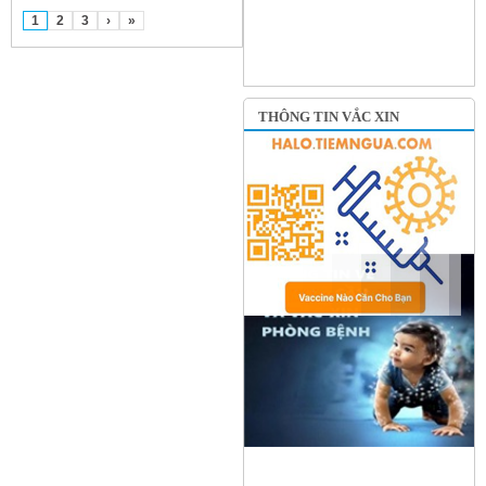
1
2
3
›
»
THÔNG TIN VẮC XIN