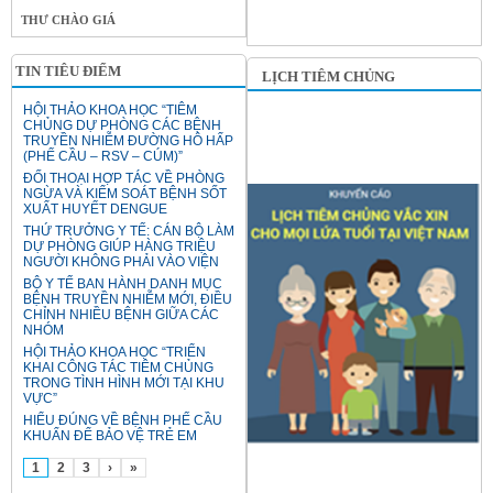
THƯ CHÀO GIÁ
TIN TIÊU ĐIỂM
LỊCH TIÊM CHỦNG
HỘI THẢO KHOA HỌC “TIÊM
CHỦNG DỰ PHÒNG CÁC BỆNH
TRUYỀN NHIỄM ĐƯỜNG HÔ HẤP
(PHẾ CẦU – RSV – CÚM)”
ĐỐI THOẠI HỢP TÁC VỀ PHÒNG
NGỪA VÀ KIỂM SOÁT BỆNH SỐT
XUẤT HUYẾT DENGUE
THỨ TRƯỞNG Y TẾ: CÁN BỘ LÀM
DỰ PHÒNG GIÚP HÀNG TRIỆU
NGƯỜI KHÔNG PHẢI VÀO VIỆN
BỘ Y TẾ BAN HÀNH DANH MỤC
BỆNH TRUYỀN NHIỄM MỚI, ĐIỀU
CHỈNH NHIỀU BỆNH GIỮA CÁC
NHÓM
HỘI THẢO KHOA HỌC “TRIỂN
KHAI CÔNG TÁC TIÊM CHỦNG
TRONG TÌNH HÌNH MỚI TẠI KHU
VỰC”
HIỂU ĐÚNG VỀ BỆNH PHẾ CẦU
KHUẨN ĐỂ BẢO VỆ TRẺ EM
1
2
3
›
»