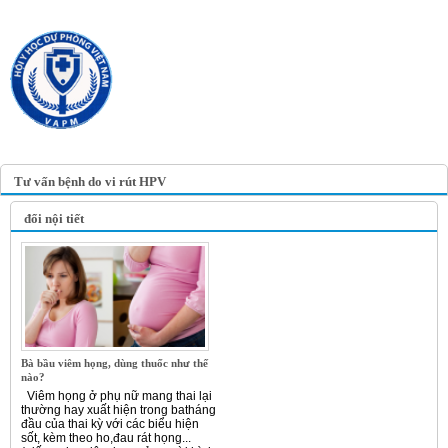
TRANG TIN ĐIỆN TỬ
HỘI Y HỌC DỰ PHÒNG
VIỆT NAM
VIETNAM ASSOCIATION OF
PREVENTIVE MEDICINE
Tư vấn bệnh do vi rút HPV
đổi nội tiết
Bà bầu viêm họng, dùng thuốc như thế
nào?
Viêm họng ở phụ nữ mang thai lại
thường hay xuất hiện trong batháng
đầu của thai kỳ với các biểu hiện
sốt, kèm theo ho,đau rát họng...