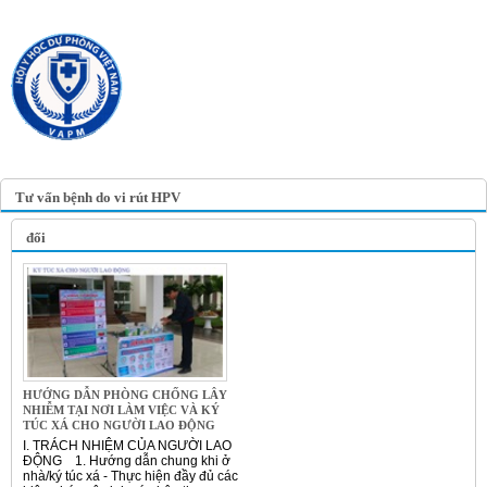
TRANG TIN ĐIỆN TỬ
HỘI Y HỌC DỰ PHÒNG
VIỆT NAM
VIETNAM ASSOCIATION OF
PREVENTIVE MEDICINE
Tư vấn bệnh do vi rút HPV
đối
HƯỚNG DẪN PHÒNG CHỐNG LÂY
NHIỄM TẠI NƠI LÀM VIỆC VÀ KÝ
TÚC XÁ CHO NGƯỜI LAO ĐỘNG
I. TRÁCH NHIỆM CỦA NGƯỜI LAO
ĐỘNG 1. Hướng dẫn chung khi ở
nhà/ký túc xá - Thực hiện đầy đủ các