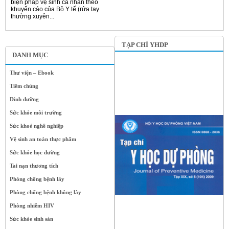
biện pháp vệ sinh cá nhân theo
khuyến cáo của Bộ Y tế (rửa tay
thường xuyên...
TẠP CHÍ YHDP
DANH MỤC
Thư viện – Ebook
Tiêm chủng
Dinh dưỡng
Sức khỏe môi trường
Sức khoẻ nghề nghiệp
Vệ sinh an toàn thực phẩm
Sức khỏe học đường
Tai nạn thương tích
Phòng chống bệnh lây
Phòng chống bệnh không lây
Phòng nhiễm HIV
Sức khỏe sinh sản