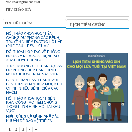
Sức khỏe người cao tuổi
THƯ CHÀO GIÁ
TIN TIÊU ĐIỂM
LỊCH TIÊM CHỦNG
HỘI THẢO KHOA HỌC “TIÊM
CHỦNG DỰ PHÒNG CÁC BỆNH
TRUYỀN NHIỄM ĐƯỜNG HÔ HẤP
(PHẾ CẦU – RSV – CÚM)”
ĐỐI THOẠI HỢP TÁC VỀ PHÒNG
NGỪA VÀ KIỂM SOÁT BỆNH SỐT
XUẤT HUYẾT DENGUE
THỨ TRƯỞNG Y TẾ: CÁN BỘ LÀM
DỰ PHÒNG GIÚP HÀNG TRIỆU
NGƯỜI KHÔNG PHẢI VÀO VIỆN
BỘ Y TẾ BAN HÀNH DANH MỤC
BỆNH TRUYỀN NHIỄM MỚI, ĐIỀU
CHỈNH NHIỀU BỆNH GIỮA CÁC
NHÓM
HỘI THẢO KHOA HỌC “TRIỂN
KHAI CÔNG TÁC TIÊM CHỦNG
TRONG TÌNH HÌNH MỚI TẠI KHU
VỰC”
HIỂU ĐÚNG VỀ BỆNH PHẾ CẦU
KHUẨN ĐỂ BẢO VỆ TRẺ EM
1
2
3
›
»