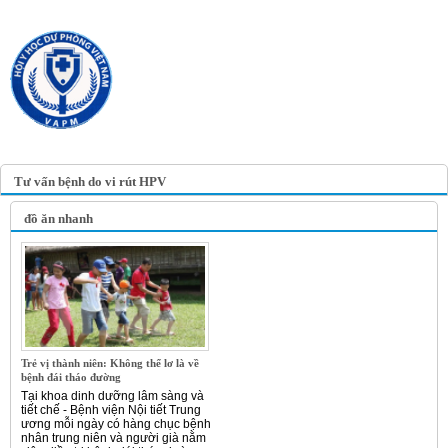
TRANG TIN ĐIỆN TỬ
HỘI Y HỌC DỰ PHÒNG
VIỆT NAM
VIETNAM ASSOCIATION OF
PREVENTIVE MEDICINE
Tư vấn bệnh do vi rút HPV
đồ ăn nhanh
Trẻ vị thành niên: Không thể lơ là về
bệnh đái tháo đường
Tại khoa dinh dưỡng lâm sàng và
tiết chế - Bệnh viện Nội tiết Trung
ương mỗi ngày có hàng chục bệnh
nhân trung niên và người già nằm