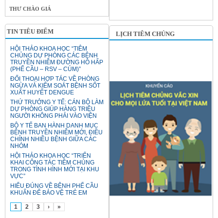
THƯ CHÀO GIÁ
TIN TIÊU ĐIỂM
LỊCH TIÊM CHỦNG
HỘI THẢO KHOA HỌC “TIÊM
CHỦNG DỰ PHÒNG CÁC BỆNH
TRUYỀN NHIỄM ĐƯỜNG HÔ HẤP
(PHẾ CẦU – RSV – CÚM)”
ĐỐI THOẠI HỢP TÁC VỀ PHÒNG
NGỪA VÀ KIỂM SOÁT BỆNH SỐT
XUẤT HUYẾT DENGUE
THỨ TRƯỞNG Y TẾ: CÁN BỘ LÀM
DỰ PHÒNG GIÚP HÀNG TRIỆU
NGƯỜI KHÔNG PHẢI VÀO VIỆN
BỘ Y TẾ BAN HÀNH DANH MỤC
BỆNH TRUYỀN NHIỄM MỚI, ĐIỀU
CHỈNH NHIỀU BỆNH GIỮA CÁC
NHÓM
HỘI THẢO KHOA HỌC “TRIỂN
KHAI CÔNG TÁC TIÊM CHỦNG
TRONG TÌNH HÌNH MỚI TẠI KHU
VỰC”
HIỂU ĐÚNG VỀ BỆNH PHẾ CẦU
KHUẨN ĐỂ BẢO VỆ TRẺ EM
1
2
3
›
»