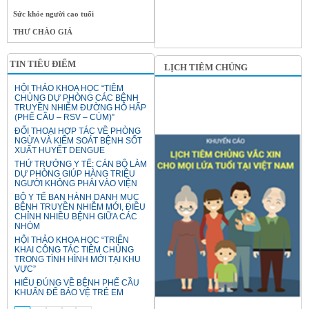
Sức khỏe người cao tuổi
THƯ CHÀO GIÁ
TIN TIÊU ĐIỂM
LỊCH TIÊM CHỦNG
HỘI THẢO KHOA HỌC “TIÊM
CHỦNG DỰ PHÒNG CÁC BỆNH
TRUYỀN NHIỄM ĐƯỜNG HÔ HẤP
(PHẾ CẦU – RSV – CÚM)”
ĐỐI THOẠI HỢP TÁC VỀ PHÒNG
NGỪA VÀ KIỂM SOÁT BỆNH SỐT
XUẤT HUYẾT DENGUE
THỨ TRƯỞNG Y TẾ: CÁN BỘ LÀM
DỰ PHÒNG GIÚP HÀNG TRIỆU
NGƯỜI KHÔNG PHẢI VÀO VIỆN
BỘ Y TẾ BAN HÀNH DANH MỤC
BỆNH TRUYỀN NHIỄM MỚI, ĐIỀU
CHỈNH NHIỀU BỆNH GIỮA CÁC
NHÓM
HỘI THẢO KHOA HỌC “TRIỂN
KHAI CÔNG TÁC TIÊM CHỦNG
TRONG TÌNH HÌNH MỚI TẠI KHU
VỰC”
HIỂU ĐÚNG VỀ BỆNH PHẾ CẦU
KHUẨN ĐỂ BẢO VỆ TRẺ EM