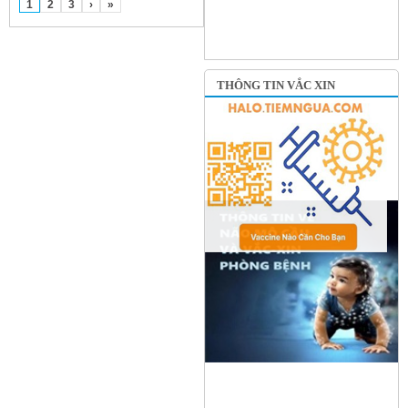
1
2
3
›
»
THÔNG TIN VẮC XIN