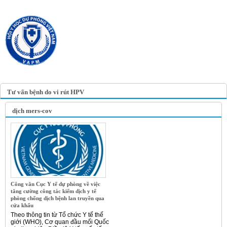
TRANG TIN ĐIỆN TỬ
HỘI Y HỌC DỰ PHÒNG
VIỆT NAM
VIETNAM ASSOCIATION OF
PREVENTIVE MEDICINE
Tư vấn bệnh do vi rút HPV
dịch mers-cov
Công văn Cục Y tế dự phòng về việc
tăng cường công tác kiểm dịch y tế
phòng chống dịch bệnh lan truyền qua
cửa khẩu
Theo thông tin từ Tổ chức Y tế thế
giới (WHO), Cơ quan đầu mối Quốc