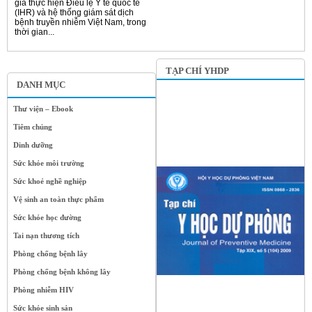
gia thực hiện Điều lệ Y tế quốc tế
(IHR) và hệ thống giám sát dịch
bệnh truyền nhiễm Việt Nam, trong
thời gian...
TẠP CHÍ YHDP
DANH MỤC
Thư viện – Ebook
Tiêm chủng
Dinh dưỡng
Sức khỏe môi trường
Sức khoẻ nghề nghiệp
Vệ sinh an toàn thực phẩm
Sức khỏe học đường
Tai nạn thương tích
Phòng chống bệnh lây
Phòng chống bệnh không lây
Phòng nhiễm HIV
Sức khỏe sinh sản