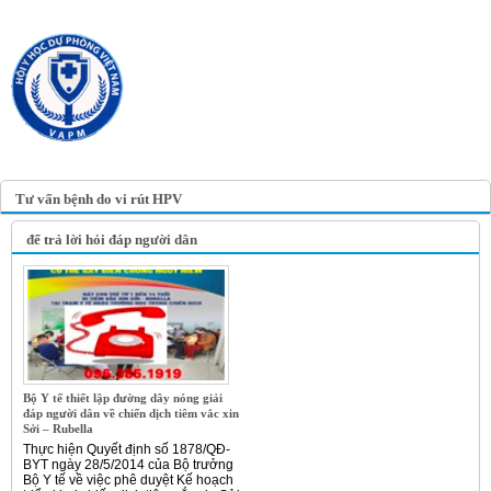
TRANG TIN ĐIỆN TỬ
HỘI Y HỌC DỰ PHÒNG
VIỆT NAM
VIETNAM ASSOCIATION OF
PREVENTIVE MEDICINE
Tư vấn bệnh do vi rút HPV
để trả lời hỏi đáp người dân
Bộ Y tế thiết lập đường dây nóng giải
đáp người dân về chiến dịch tiêm vắc xin
Sởi – Rubella
Thực hiện Quyết định số 1878/QĐ-
BYT ngày 28/5/2014 của Bộ trưởng
Bộ Y tế về việc phê duyệt Kế hoạch