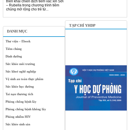
triển khai chiến dịch tiêm vắc xin Sởi
– Rubella trong chương trình tiêm
chủng mở rộng cho trẻ từ...
TẠP CHÍ YHDP
DANH MỤC
Thư viện – Ebook
Tiêm chủng
Dinh dưỡng
Sức khỏe môi trường
Sức khoẻ nghề nghiệp
Vệ sinh an toàn thực phẩm
Sức khỏe học đường
Tai nạn thương tích
Phòng chống bệnh lây
Phòng chống bệnh không lây
Phòng nhiễm HIV
Sức khỏe sinh sản