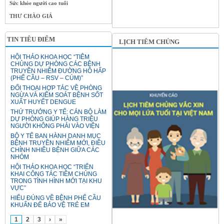
Sức khỏe người cao tuổi
THƯ CHÀO GIÁ
TIN TIÊU ĐIỂM
LỊCH TIÊM CHỦNG
HỘI THẢO KHOA HỌC “TIÊM
CHỦNG DỰ PHÒNG CÁC BỆNH
TRUYỀN NHIỄM ĐƯỜNG HÔ HẤP
(PHẾ CẦU – RSV – CÚM)”
ĐỐI THOẠI HỢP TÁC VỀ PHÒNG
NGỪA VÀ KIỂM SOÁT BỆNH SỐT
XUẤT HUYẾT DENGUE
THỨ TRƯỞNG Y TẾ: CÁN BỘ LÀM
DỰ PHÒNG GIÚP HÀNG TRIỆU
NGƯỜI KHÔNG PHẢI VÀO VIỆN
BỘ Y TẾ BAN HÀNH DANH MỤC
BỆNH TRUYỀN NHIỄM MỚI, ĐIỀU
CHỈNH NHIỀU BỆNH GIỮA CÁC
NHÓM
HỘI THẢO KHOA HỌC “TRIỂN
KHAI CÔNG TÁC TIÊM CHỦNG
TRONG TÌNH HÌNH MỚI TẠI KHU
VỰC”
HIỂU ĐÚNG VỀ BỆNH PHẾ CẦU
KHUẨN ĐỂ BẢO VỆ TRẺ EM
1
2
3
›
»