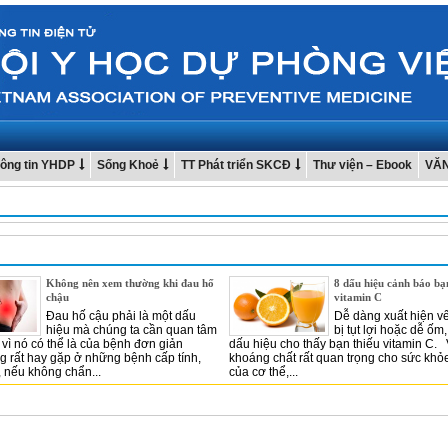
ông tin YHDP
Sống Khoẻ
TT Phát triển SKCĐ
Thư viện – Ebook
VĂ
Không nên xem thường khi đau hố
8 dấu hiệu cảnh báo bạ
chậu
vitamin C
Đau hố cậu phải là một dấu
Dễ dàng xuất hiện vế
hiệu mà chúng ta cần quan tâm
bị tụt lợi hoặc dễ ốm,
vì nó có thể là của bệnh đơn giản
dấu hiệu cho thấy bạn thiếu vitamin C. 
 rất hay gặp ở những bệnh cấp tính,
khoáng chất rất quan trọng cho sức khỏe
 nếu không chẩn...
của cơ thể,...