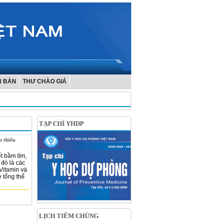
N BẢN
THƯ CHÀO GIÁ
TẠP CHÍ YHDP
n thiếu
t bầm tím,
 đó là các
Vitamin và
 tổng thể
LỊCH TIÊM CHỦNG