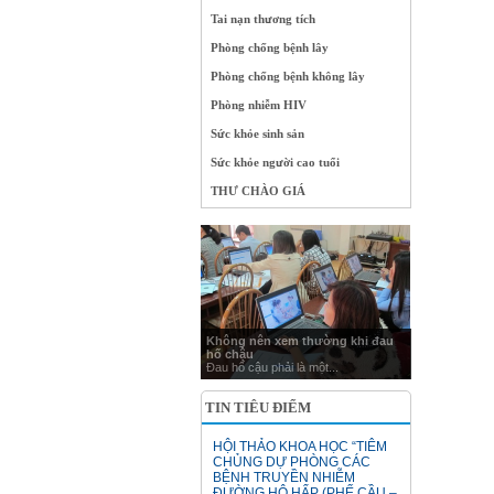
Tai nạn thương tích
Phòng chống bệnh lây
Phòng chống bệnh không lây
Phòng nhiễm HIV
Sức khỏe sinh sản
Sức khỏe người cao tuổi
THƯ CHÀO GIÁ
Không nên xem thường khi đau
hố chậu
Đau hố cậu phải là một...
TIN TIÊU ĐIỂM
HỘI THẢO KHOA HỌC “TIÊM
CHỦNG DỰ PHÒNG CÁC
BỆNH TRUYỀN NHIỄM
ĐƯỜNG HÔ HẤP (PHẾ CẦU –