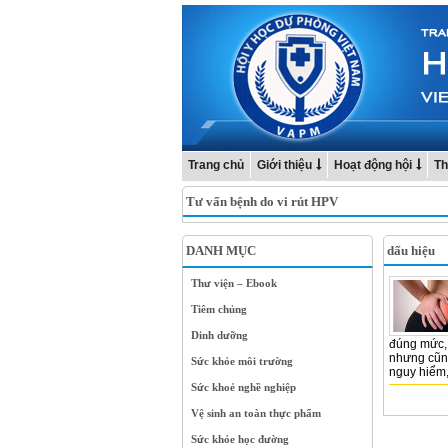
Trang chủ
Giới thiệu
Hoạt động hội
Th
Tư vấn bệnh do vi rút HPV
DANH MỤC
dấu hiệu
Thư viện – Ebook
Tiêm chủng
Dinh dưỡng
đúng mức, 
nhưng cũng
Sức khỏe môi trường
nguy hiểm,
Sức khoẻ nghề nghiệp
Vệ sinh an toàn thực phẩm
Sức khỏe học đường