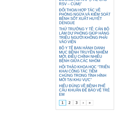
RSV – CÚM)”
ĐỐI THOẠI HỢP TÁC VỀ
PHÒNG NGỪA VÀ KIỂM SOÁT
BỆNH SỐT XUẤT HUYẾT
DENGUE
THỨ TRƯỞNG Y TẾ: CÁN BỘ
LÀM DỰ PHÒNG GIÚP HÀNG
TRIỆU NGƯỜI KHÔNG PHẢI
VÀO VIỆN
BỘ Y TẾ BAN HÀNH DANH
MỤC BỆNH TRUYỀN NHIỄM
MỚI, ĐIỀU CHỈNH NHIỀU
BỆNH GIỮA CÁC NHÓM
HỘI THẢO KHOA HỌC “TRIỂN
KHAI CÔNG TÁC TIÊM
CHỦNG TRONG TÌNH HÌNH
MỚI TẠI KHU VỰC”
HIỂU ĐÚNG VỀ BỆNH PHẾ
CẦU KHUẨN ĐỂ BẢO VỆ TRẺ
EM
1
2
3
›
»