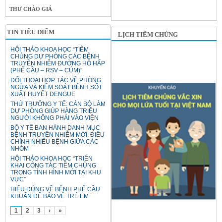
THƯ CHÀO GIÁ
TIN TIÊU ĐIỂM
LỊCH TIÊM CHỦNG
HỘI THẢO KHOA HỌC “TIÊM
CHỦNG DỰ PHÒNG CÁC BỆNH
TRUYỀN NHIỄM ĐƯỜNG HÔ HẤP
(PHẾ CẦU – RSV – CÚM)”
ĐỐI THOẠI HỢP TÁC VỀ PHÒNG
NGỪA VÀ KIỂM SOÁT BỆNH SỐT
XUẤT HUYẾT DENGUE
THỨ TRƯỞNG Y TẾ: CÁN BỘ LÀM
DỰ PHÒNG GIÚP HÀNG TRIỆU
NGƯỜI KHÔNG PHẢI VÀO VIỆN
BỘ Y TẾ BAN HÀNH DANH MỤC
BỆNH TRUYỀN NHIỄM MỚI, ĐIỀU
CHỈNH NHIỀU BỆNH GIỮA CÁC
NHÓM
HỘI THẢO KHOA HỌC “TRIỂN
KHAI CÔNG TÁC TIÊM CHỦNG
TRONG TÌNH HÌNH MỚI TẠI KHU
VỰC”
HIỂU ĐÚNG VỀ BỆNH PHẾ CẦU
KHUẨN ĐỂ BẢO VỆ TRẺ EM
1
2
3
›
»