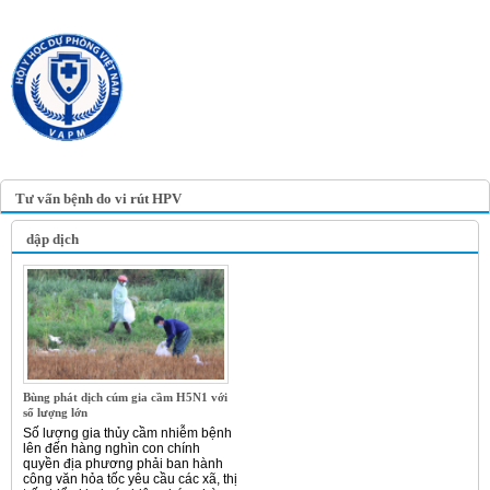
TRANG TIN ĐIỆN TỬ
HỘI Y HỌC DỰ PHÒNG
VIỆT NAM
VIETNAM ASSOCIATION OF
PREVENTIVE MEDICINE
Tư vấn bệnh do vi rút HPV
dập dịch
Bùng phát dịch cúm gia cầm H5N1 với
số lượng lớn
Số lượng gia thủy cầm nhiễm bệnh
lên đến hàng nghìn con chính
quyền địa phương phải ban hành
công văn hỏa tốc yêu cầu các xã, thị