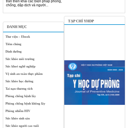
trấn triển khai các biện pháp phòng,
chống, dập dịch và người...
TẠP CHÍ YHDP
DANH MỤC
Thư viện – Ebook
Tiêm chủng
Dinh dưỡng
Sức khỏe môi trường
Sức khoẻ nghề nghiệp
Vệ sinh an toàn thực phẩm
Sức khỏe học đường
Tai nạn thương tích
Phòng chống bệnh lây
Phòng chống bệnh không lây
Phòng nhiễm HIV
Sức khỏe sinh sản
Sức khỏe người cao tuổi