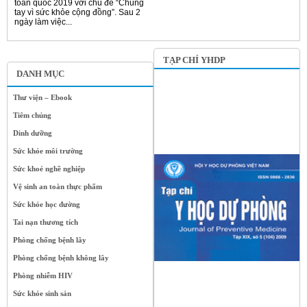
toàn quốc 2019 với chủ đề “Chung
tay vì sức khỏe cộng đồng”. Sau 2
ngày làm việc...
TẠP CHÍ YHDP
DANH MỤC
Thư viện – Ebook
Tiêm chủng
Dinh dưỡng
Sức khỏe môi trường
Sức khoẻ nghề nghiệp
Vệ sinh an toàn thực phẩm
Sức khỏe học đường
Tai nạn thương tích
Phòng chống bệnh lây
Phòng chống bệnh không lây
Phòng nhiễm HIV
Sức khỏe sinh sản