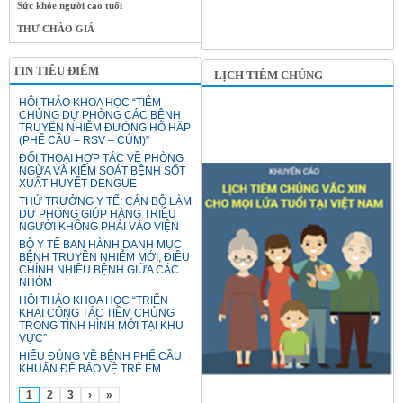
Sức khỏe người cao tuổi
THƯ CHÀO GIÁ
TIN TIÊU ĐIỂM
LỊCH TIÊM CHỦNG
HỘI THẢO KHOA HỌC “TIÊM
CHỦNG DỰ PHÒNG CÁC BỆNH
TRUYỀN NHIỄM ĐƯỜNG HÔ HẤP
(PHẾ CẦU – RSV – CÚM)”
ĐỐI THOẠI HỢP TÁC VỀ PHÒNG
NGỪA VÀ KIỂM SOÁT BỆNH SỐT
XUẤT HUYẾT DENGUE
THỨ TRƯỞNG Y TẾ: CÁN BỘ LÀM
DỰ PHÒNG GIÚP HÀNG TRIỆU
NGƯỜI KHÔNG PHẢI VÀO VIỆN
BỘ Y TẾ BAN HÀNH DANH MỤC
BỆNH TRUYỀN NHIỄM MỚI, ĐIỀU
CHỈNH NHIỀU BỆNH GIỮA CÁC
NHÓM
HỘI THẢO KHOA HỌC “TRIỂN
KHAI CÔNG TÁC TIÊM CHỦNG
TRONG TÌNH HÌNH MỚI TẠI KHU
VỰC”
HIỂU ĐÚNG VỀ BỆNH PHẾ CẦU
KHUẨN ĐỂ BẢO VỆ TRẺ EM
1
2
3
›
»