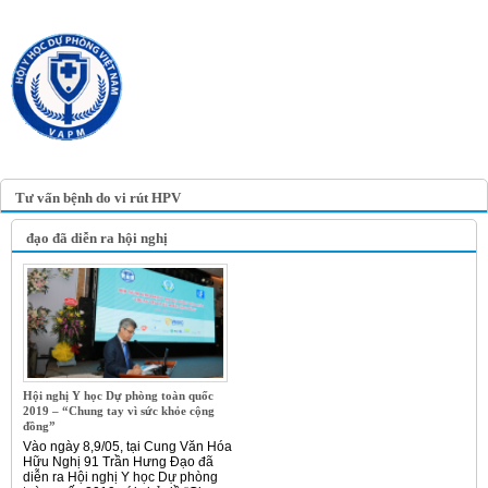
TRANG TIN ĐIỆN TỬ
HỘI Y HỌC DỰ PHÒNG
VIỆT NAM
VIETNAM ASSOCIATION OF
PREVENTIVE MEDICINE
Tư vấn bệnh do vi rút HPV
đạo đã diễn ra hội nghị
Hội nghị Y học Dự phòng toàn quốc
2019 – “Chung tay vì sức khỏe cộng
đồng”
Vào ngày 8,9/05, tại Cung Văn Hóa
Hữu Nghị 91 Trần Hưng Đạo đã
diễn ra Hội nghị Y học Dự phòng