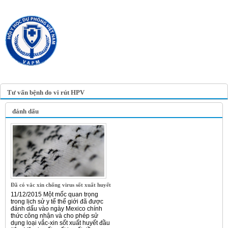
TRANG TIN ĐIỆN TỬ
HỘI Y HỌC DỰ PHÒNG
VIỆT NAM
VIETNAM ASSOCIATION OF
PREVENTIVE MEDICINE
Tư vấn bệnh do vi rút HPV
đánh dấu
Đã có vắc xin chống virus sốt xuất huyết
11/12/2015 Một mốc quan trọng
trong lịch sử y tế thế giới đã được
đánh dấu vào ngày Mexico chính
thức công nhận và cho phép sử
dụng loại vắc-xin sốt xuất huyết đầu