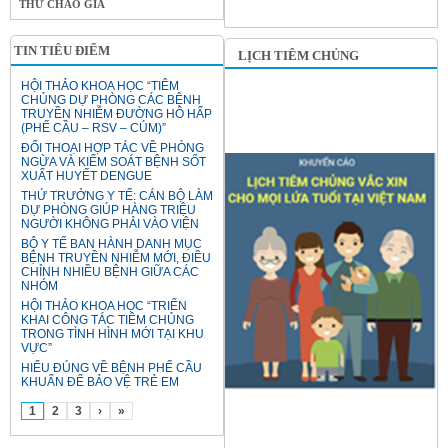
THƯ CHÀO GIÁ
TIN TIÊU ĐIỂM
LỊCH TIÊM CHỦNG
HỘI THẢO KHOA HỌC “TIÊM
CHỦNG DỰ PHÒNG CÁC BỆNH
TRUYỀN NHIỄM ĐƯỜNG HÔ HẤP
(PHẾ CẦU – RSV – CÚM)”
ĐỐI THOẠI HỢP TÁC VỀ PHÒNG
NGỪA VÀ KIỂM SOÁT BỆNH SỐT
XUẤT HUYẾT DENGUE
THỨ TRƯỞNG Y TẾ: CÁN BỘ LÀM
DỰ PHÒNG GIÚP HÀNG TRIỆU
NGƯỜI KHÔNG PHẢI VÀO VIỆN
BỘ Y TẾ BAN HÀNH DANH MỤC
BỆNH TRUYỀN NHIỄM MỚI, ĐIỀU
CHỈNH NHIỀU BỆNH GIỮA CÁC
NHÓM
HỘI THẢO KHOA HỌC “TRIỂN
KHAI CÔNG TÁC TIÊM CHỦNG
TRONG TÌNH HÌNH MỚI TẠI KHU
VỰC”
HIỂU ĐÚNG VỀ BỆNH PHẾ CẦU
KHUẨN ĐỂ BẢO VỆ TRẺ EM
1
2
3
›
»