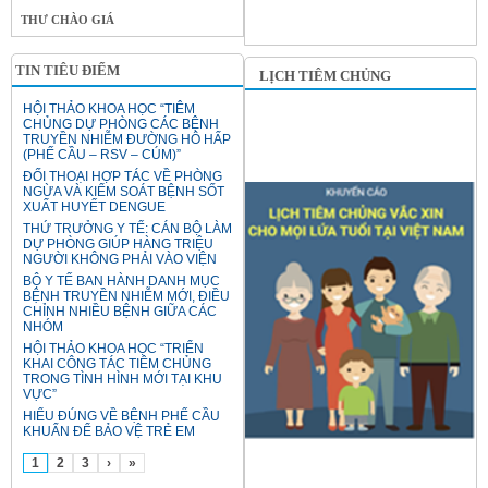
THƯ CHÀO GIÁ
TIN TIÊU ĐIỂM
LỊCH TIÊM CHỦNG
HỘI THẢO KHOA HỌC “TIÊM
CHỦNG DỰ PHÒNG CÁC BỆNH
TRUYỀN NHIỄM ĐƯỜNG HÔ HẤP
(PHẾ CẦU – RSV – CÚM)”
ĐỐI THOẠI HỢP TÁC VỀ PHÒNG
NGỪA VÀ KIỂM SOÁT BỆNH SỐT
XUẤT HUYẾT DENGUE
THỨ TRƯỞNG Y TẾ: CÁN BỘ LÀM
DỰ PHÒNG GIÚP HÀNG TRIỆU
NGƯỜI KHÔNG PHẢI VÀO VIỆN
BỘ Y TẾ BAN HÀNH DANH MỤC
BỆNH TRUYỀN NHIỄM MỚI, ĐIỀU
CHỈNH NHIỀU BỆNH GIỮA CÁC
NHÓM
HỘI THẢO KHOA HỌC “TRIỂN
KHAI CÔNG TÁC TIÊM CHỦNG
TRONG TÌNH HÌNH MỚI TẠI KHU
VỰC”
HIỂU ĐÚNG VỀ BỆNH PHẾ CẦU
KHUẨN ĐỂ BẢO VỆ TRẺ EM
1
2
3
›
»