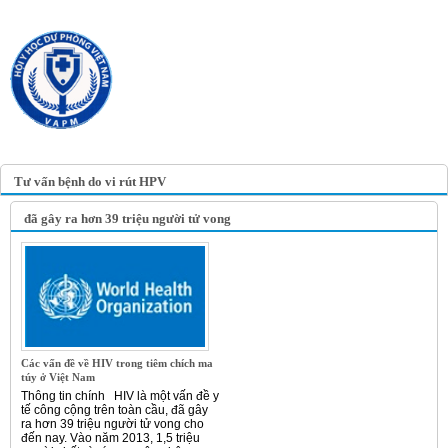
TRANG TIN ĐIỆN TỬ
HỘI Y HỌC DỰ PHÒNG
VIỆT NAM
VIETNAM ASSOCIATION OF
PREVENTIVE MEDICINE
Tư vấn bệnh do vi rút HPV
đã gây ra hơn 39 triệu người tử vong
Các vấn đề về HIV trong tiêm chích ma
túy ở Việt Nam
Thông tin chính HIV là một vấn đề y
tế công cộng trên toàn cầu, đã gây
ra hơn 39 triệu người tử vong cho
đến nay. Vào năm 2013, 1,5 triệu