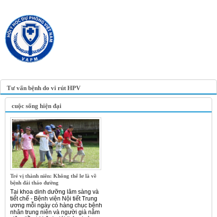
TRANG TIN ĐIỆN TỬ
HỘI Y HỌC DỰ PHÒNG
VIỆT NAM
VIETNAM ASSOCIATION OF
PREVENTIVE MEDICINE
Tư vấn bệnh do vi rút HPV
cuộc sống hiện đại
Trẻ vị thành niên: Không thể lơ là về
bệnh đái tháo đường
Tại khoa dinh dưỡng lâm sàng và
tiết chế - Bệnh viện Nội tiết Trung
ương mỗi ngày có hàng chục bệnh
nhân trung niên và người già nằm