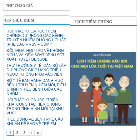
THƯ CHÀO GIÁ
TIN TIÊU ĐIỂM
LỊCH TIÊM CHỦNG
HỘI THẢO KHOA HỌC “TIÊM
CHỦNG DỰ PHÒNG CÁC BỆNH
TRUYỀN NHIỄM ĐƯỜNG HÔ HẤP
(PHẾ CẦU – RSV – CÚM)”
ĐỐI THOẠI HỢP TÁC VỀ PHÒNG
NGỪA VÀ KIỂM SOÁT BỆNH SỐT
XUẤT HUYẾT DENGUE
THỨ TRƯỞNG Y TẾ: CÁN BỘ LÀM
DỰ PHÒNG GIÚP HÀNG TRIỆU
NGƯỜI KHÔNG PHẢI VÀO VIỆN
BỘ Y TẾ BAN HÀNH DANH MỤC
BỆNH TRUYỀN NHIỄM MỚI, ĐIỀU
CHỈNH NHIỀU BỆNH GIỮA CÁC
NHÓM
HỘI THẢO KHOA HỌC “TRIỂN
KHAI CÔNG TÁC TIÊM CHỦNG
TRONG TÌNH HÌNH MỚI TẠI KHU
VỰC”
HIỂU ĐÚNG VỀ BỆNH PHẾ CẦU
KHUẨN ĐỂ BẢO VỆ TRẺ EM
1
2
3
›
»