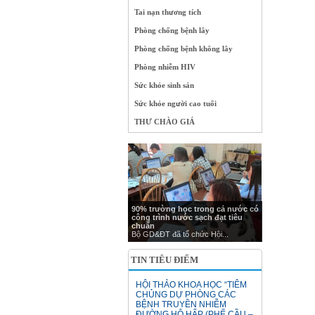
Tai nạn thương tích
Phòng chống bệnh lây
Phòng chống bệnh không lây
Phòng nhiễm HIV
Sức khỏe sinh sản
Sức khỏe người cao tuổi
THƯ CHÀO GIÁ
90% trường học trong cả nước có
công trình nước sạch đạt tiêu
chuẩn
Bộ GD&ĐT đã tổ chức Hội...
TIN TIÊU ĐIỂM
HỘI THẢO KHOA HỌC “TIÊM
CHỦNG DỰ PHÒNG CÁC
BỆNH TRUYỀN NHIỄM
ĐƯỜNG HÔ HẤP (PHẾ CẦU –