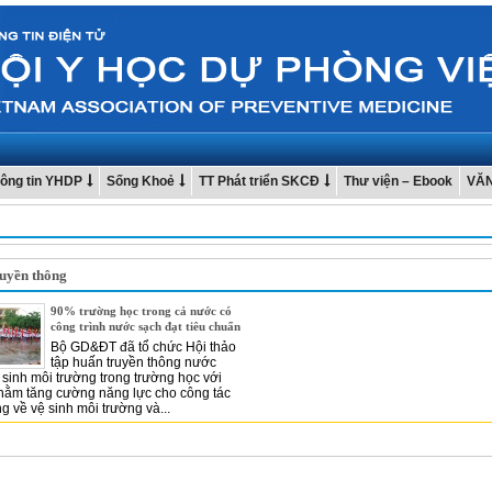
ông tin YHDP
Sống Khoẻ
TT Phát triển SKCĐ
Thư viện – Ebook
VĂ
ruyền thông
90% trường học trong cả nước có
công trình nước sạch đạt tiêu chuẩn
Bộ GD&ĐT đã tổ chức Hội thảo
tập huấn truyền thông nước
 sinh môi trường trong trường học với
hằm tăng cường năng lực cho công tác
g về vệ sinh môi trường và...