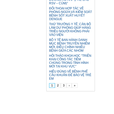
RSV – CÚM)”
ĐỐI THOẠI HỢP TÁC VỀ
PHÒNG NGỪA VÀ KIỂM SOÁT
BỆNH SỐT XUẤT HUYẾT
DENGUE
THỨ TRƯỞNG Y TẾ: CÁN BỘ
LÀM DỰ PHÒNG GIÚP HÀNG
TRIỆU NGƯỜI KHÔNG PHẢI
VÀO VIỆN
BỘ Y TẾ BAN HÀNH DANH
MỤC BỆNH TRUYỀN NHIỄM
MỚI, ĐIỀU CHỈNH NHIỀU
BỆNH GIỮA CÁC NHÓM
HỘI THẢO KHOA HỌC “TRIỂN
KHAI CÔNG TÁC TIÊM
CHỦNG TRONG TÌNH HÌNH
MỚI TẠI KHU VỰC”
HIỂU ĐÚNG VỀ BỆNH PHẾ
CẦU KHUẨN ĐỂ BẢO VỆ TRẺ
EM
1
2
3
›
»