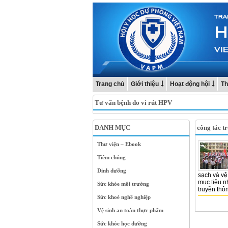
Trang chủ
Giới thiệu
Hoạt động hội
Th
Tư vấn bệnh do vi rút HPV
DANH MỤC
công tác t
Thư viện – Ebook
Tiêm chủng
Dinh dưỡng
sạch và vệ
mục tiêu n
Sức khỏe môi trường
truyền thôn
Sức khoẻ nghề nghiệp
Vệ sinh an toàn thực phẩm
Sức khỏe học đường