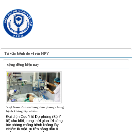
TRANG TIN ĐIỆN TỬ
HỘI Y HỌC DỰ PHÒNG
VIỆT NAM
VIETNAM ASSOCIATION OF
PREVENTIVE MEDICINE
Tư vấn bệnh do vi rút HPV
cộng đồng hiện nay
Việt Nam ưu tiên hàng đầu phòng chống
bệnh không lây nhiễm
Đại diện Cục Y tế Dự phòng (Bộ Y
tế) cho biết, trong thời gian tới công
tác phòng chống bệnh không lây
nhiễm là một ưu tiên hàng đầu ở