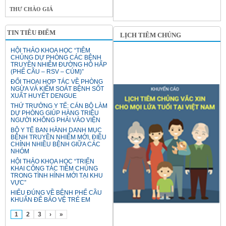
THƯ CHÀO GIÁ
TIN TIÊU ĐIỂM
LỊCH TIÊM CHỦNG
HỘI THẢO KHOA HỌC “TIÊM
CHỦNG DỰ PHÒNG CÁC BỆNH
TRUYỀN NHIỄM ĐƯỜNG HÔ HẤP
(PHẾ CẦU – RSV – CÚM)”
ĐỐI THOẠI HỢP TÁC VỀ PHÒNG
NGỪA VÀ KIỂM SOÁT BỆNH SỐT
XUẤT HUYẾT DENGUE
THỨ TRƯỞNG Y TẾ: CÁN BỘ LÀM
DỰ PHÒNG GIÚP HÀNG TRIỆU
NGƯỜI KHÔNG PHẢI VÀO VIỆN
BỘ Y TẾ BAN HÀNH DANH MỤC
BỆNH TRUYỀN NHIỄM MỚI, ĐIỀU
CHỈNH NHIỀU BỆNH GIỮA CÁC
NHÓM
HỘI THẢO KHOA HỌC “TRIỂN
KHAI CÔNG TÁC TIÊM CHỦNG
TRONG TÌNH HÌNH MỚI TẠI KHU
VỰC”
HIỂU ĐÚNG VỀ BỆNH PHẾ CẦU
KHUẨN ĐỂ BẢO VỆ TRẺ EM
1
2
3
›
»