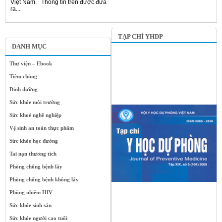
Việt Nam. Thông tin trên được đưa
ra...
TẠP CHÍ YHDP
DANH MỤC
Thư viện – Ebook
Tiêm chủng
Dinh dưỡng
Sức khỏe môi trường
Sức khoẻ nghề nghiệp
Vệ sinh an toàn thực phẩm
Sức khỏe học đường
Tai nạn thương tích
Phòng chống bệnh lây
Phòng chống bệnh không lây
Phòng nhiễm HIV
Sức khỏe sinh sản
Sức khỏe người cao tuổi