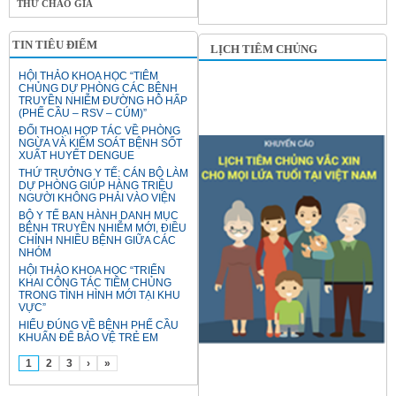
THƯ CHÀO GIÁ
TIN TIÊU ĐIỂM
LỊCH TIÊM CHỦNG
HỘI THẢO KHOA HỌC “TIÊM
CHỦNG DỰ PHÒNG CÁC BỆNH
TRUYỀN NHIỄM ĐƯỜNG HÔ HẤP
(PHẾ CẦU – RSV – CÚM)”
ĐỐI THOẠI HỢP TÁC VỀ PHÒNG
NGỪA VÀ KIỂM SOÁT BỆNH SỐT
XUẤT HUYẾT DENGUE
THỨ TRƯỞNG Y TẾ: CÁN BỘ LÀM
DỰ PHÒNG GIÚP HÀNG TRIỆU
NGƯỜI KHÔNG PHẢI VÀO VIỆN
BỘ Y TẾ BAN HÀNH DANH MỤC
BỆNH TRUYỀN NHIỄM MỚI, ĐIỀU
CHỈNH NHIỀU BỆNH GIỮA CÁC
NHÓM
HỘI THẢO KHOA HỌC “TRIỂN
KHAI CÔNG TÁC TIÊM CHỦNG
TRONG TÌNH HÌNH MỚI TẠI KHU
VỰC”
HIỂU ĐÚNG VỀ BỆNH PHẾ CẦU
KHUẨN ĐỂ BẢO VỆ TRẺ EM
1
2
3
›
»