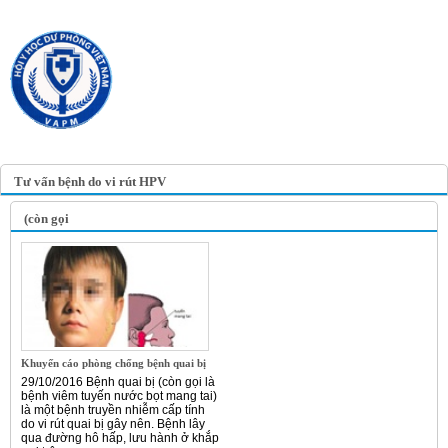
TRANG TIN ĐIỆN TỬ
HỘI Y HỌC DỰ PHÒNG
VIỆT NAM
VIETNAM ASSOCIATION OF
PREVENTIVE MEDICINE
Tư vấn bệnh do vi rút HPV
(còn gọi
Khuyến cáo phòng chống bệnh quai bị
29/10/2016 Bệnh quai bị (còn gọi là
bệnh viêm tuyến nước bọt mang tai)
là một bệnh truyền nhiễm cấp tính
do vi rút quai bị gây nên. Bệnh lây
qua đường hô hấp, lưu hành ở khắp