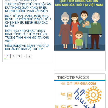
THỨ TRƯỞNG Y TẾ: CÁN BỘ LÀM
DỰ PHÒNG GIÚP HÀNG TRIỆU
NGƯỜI KHÔNG PHẢI VÀO VIỆN
BỘ Y TẾ BAN HÀNH DANH MỤC
BỆNH TRUYỀN NHIỄM MỚI, ĐIỀU
CHỈNH NHIỀU BỆNH GIỮA CÁC
NHÓM
HỘI THẢO KHOA HỌC “TRIỂN
KHAI CÔNG TÁC TIÊM CHỦNG
TRONG TÌNH HÌNH MỚI TẠI KHU
VỰC”
HIỂU ĐÚNG VỀ BỆNH PHẾ CẦU
KHUẨN ĐỂ BẢO VỆ TRẺ EM
1
2
3
›
»
THÔNG TIN VẮC XIN