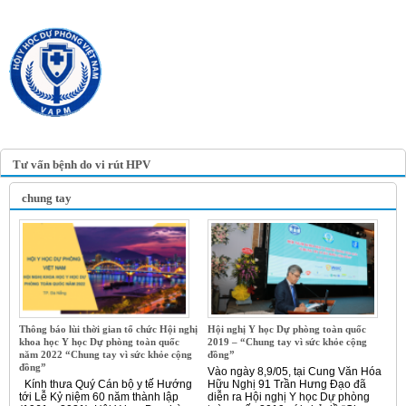
TRANG TIN ĐIỆN TỬ
HỘI Y HỌC DỰ PHÒNG
VIỆT NAM
VIETNAM ASSOCIATION OF
PREVENTIVE MEDICINE
Tư vấn bệnh do vi rút HPV
chung tay
Thông báo lùi thời gian tổ chức Hội nghị
Hội nghị Y học Dự phòng toàn quốc
khoa học Y học Dự phòng toàn quốc
2019 – “Chung tay vì sức khỏe cộng
năm 2022 “Chung tay vì sức khỏe cộng
đồng”
đồng”
Vào ngày 8,9/05, tại Cung Văn Hóa
Kính thưa Quý Cán bộ y tế Hướng
Hữu Nghị 91 Trần Hưng Đạo đã
tới Lễ Kỷ niệm 60 năm thành lập
diễn ra Hội nghị Y học Dự phòng