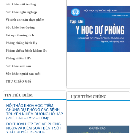
Sức khỏe môi trường
Sức khoẻ nghề nghiệp
Vệ sinh an toàn thực phẩm
Sức khỏe học đường
Tai nạn thương tích
Phòng chống bệnh lây
Phòng chống bệnh không lây
Phòng nhiễm HIV
Sức khỏe sinh sản
Sức khỏe người cao tuổi
THƯ CHÀO GIÁ
TIN TIÊU ĐIỂM
LỊCH TIÊM CHỦNG
HỘI THẢO KHOA HỌC “TIÊM
CHỦNG DỰ PHÒNG CÁC BỆNH
TRUYỀN NHIỄM ĐƯỜNG HÔ HẤP
(PHẾ CẦU – RSV – CÚM)”
ĐỐI THOẠI HỢP TÁC VỀ PHÒNG
NGỪA VÀ KIỂM SOÁT BỆNH SỐT
XUẤT HUYẾT DENGUE