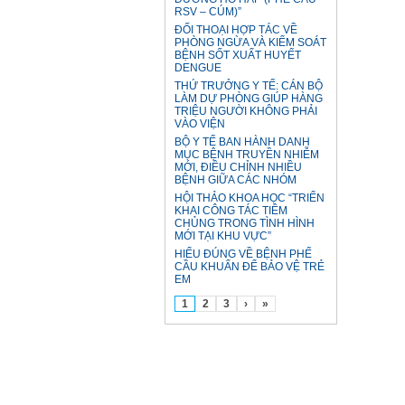
RSV – CÚM)”
ĐỐI THOẠI HỢP TÁC VỀ
PHÒNG NGỪA VÀ KIỂM SOÁT
BỆNH SỐT XUẤT HUYẾT
DENGUE
THỨ TRƯỞNG Y TẾ: CÁN BỘ
LÀM DỰ PHÒNG GIÚP HÀNG
TRIỆU NGƯỜI KHÔNG PHẢI
VÀO VIỆN
BỘ Y TẾ BAN HÀNH DANH
MỤC BỆNH TRUYỀN NHIỄM
MỚI, ĐIỀU CHỈNH NHIỀU
BỆNH GIỮA CÁC NHÓM
HỘI THẢO KHOA HỌC “TRIỂN
KHAI CÔNG TÁC TIÊM
CHỦNG TRONG TÌNH HÌNH
MỚI TẠI KHU VỰC”
HIỂU ĐÚNG VỀ BỆNH PHẾ
CẦU KHUẨN ĐỂ BẢO VỆ TRẺ
EM
1
2
3
›
»