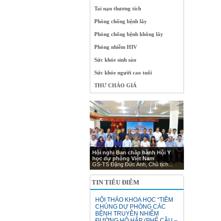
Tai nạn thương tích
Phòng chống bệnh lây
Phòng chống bệnh không lây
Phòng nhiễm HIV
Sức khỏe sinh sản
Sức khỏe người cao tuổi
THƯ CHÀO GIÁ
Hội nghị Ban chấp hành Hội Y
học dự phòng Việt Nam
GS-TS Đặng Đức Anh, Chủ tịch...
TIN TIÊU ĐIỂM
HỘI THẢO KHOA HỌC “TIÊM
CHỦNG DỰ PHÒNG CÁC
BỆNH TRUYỀN NHIỄM
ĐƯỜNG HÔ HẤP (PHẾ CẦU –