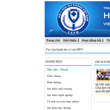
Trang chủ
Giới thiệu
Hoạt động hội
Th
Tư vấn bệnh do vi rút HPV
DANH MỤC
chủ tịch h
Thư viện – Ebook
Tiêm chủng
Dinh dưỡng
tại Hội ng
Chủ tịch 
Sức khỏe môi trường
quả đã đạt
Sức khoẻ nghề nghiệp
Vệ sinh an toàn thực phẩm
Sức khỏe học đường