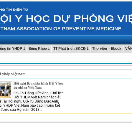
ông tin YHDP
Sống Khoẻ
TT Phát triển SKCĐ
Thư viện – Ebook
VĂ
ội yhdp việt nam
Hội nghị Ban chấp hành Hội Y học
dự phòng Việt Nam
GS-TS Đặng Đức Anh, Chủ tịch
Hội YHDP Việt Nam phát biểu
hị Tại Hội nghị, GS-TS Đặng Đức Anh,
Hội YHDP Việt Nam báo cáo những kết
 được của Hội năm 2018...