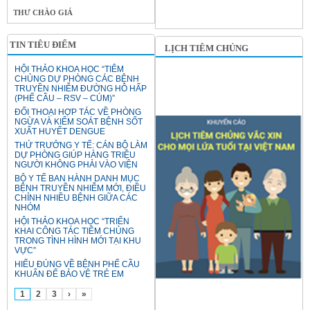
THƯ CHÀO GIÁ
TIN TIÊU ĐIỂM
LỊCH TIÊM CHỦNG
HỘI THẢO KHOA HỌC “TIÊM
CHỦNG DỰ PHÒNG CÁC BỆNH
TRUYỀN NHIỄM ĐƯỜNG HÔ HẤP
(PHẾ CẦU – RSV – CÚM)”
ĐỐI THOẠI HỢP TÁC VỀ PHÒNG
NGỪA VÀ KIỂM SOÁT BỆNH SỐT
XUẤT HUYẾT DENGUE
THỨ TRƯỞNG Y TẾ: CÁN BỘ LÀM
DỰ PHÒNG GIÚP HÀNG TRIỆU
NGƯỜI KHÔNG PHẢI VÀO VIỆN
BỘ Y TẾ BAN HÀNH DANH MỤC
BỆNH TRUYỀN NHIỄM MỚI, ĐIỀU
CHỈNH NHIỀU BỆNH GIỮA CÁC
NHÓM
HỘI THẢO KHOA HỌC “TRIỂN
KHAI CÔNG TÁC TIÊM CHỦNG
TRONG TÌNH HÌNH MỚI TẠI KHU
VỰC”
HIỂU ĐÚNG VỀ BỆNH PHẾ CẦU
KHUẨN ĐỂ BẢO VỆ TRẺ EM
1
2
3
›
»