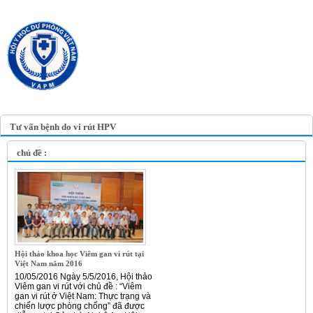
TRANG TIN ĐIỆN TỬ
HỘI Y HỌC DỰ PHÒNG
VIỆT NAM
VIETNAM ASSOCIATION OF
PREVENTIVE MEDICINE
Tư vấn bệnh do vi rút HPV
chủ đề :
Hội thảo khoa học Viêm gan vi rút tại
Việt Nam năm 2016
10/05/2016 Ngày 5/5/2016, Hội thảo
Viêm gan vi rút với chủ đề : “Viêm
gan vi rút ở Việt Nam: Thực trạng và
chiến lược phòng chống” đã được