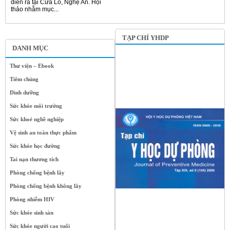
diễn ra tại Cửa Lò, Nghệ An. Hội
thảo nhằm mục...
TẠP CHÍ YHDP
DANH MỤC
Thư viện – Ebook
Tiêm chủng
Dinh dưỡng
Sức khỏe môi trường
Sức khoẻ nghề nghiệp
Vệ sinh an toàn thực phẩm
Sức khỏe học đường
Tai nạn thương tích
Phòng chống bệnh lây
Phòng chống bệnh không lây
Phòng nhiễm HIV
Sức khỏe sinh sản
Sức khỏe người cao tuổi