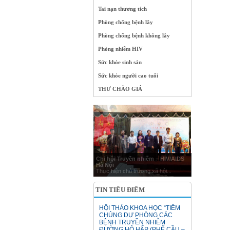
Tai nạn thương tích
Phòng chống bệnh lây
Phòng chống bệnh không lây
Phòng nhiễm HIV
Sức khỏe sinh sản
Sức khỏe người cao tuổi
THƯ CHÀO GIÁ
Chi hội Truyền nhiễm – HIV/AIDS
Hà Nội
Thực hiện chủ trương xã hội...
TIN TIÊU ĐIỂM
HỘI THẢO KHOA HỌC “TIÊM
CHỦNG DỰ PHÒNG CÁC
BỆNH TRUYỀN NHIỄM
ĐƯỜNG HÔ HẤP (PHẾ CẦU –