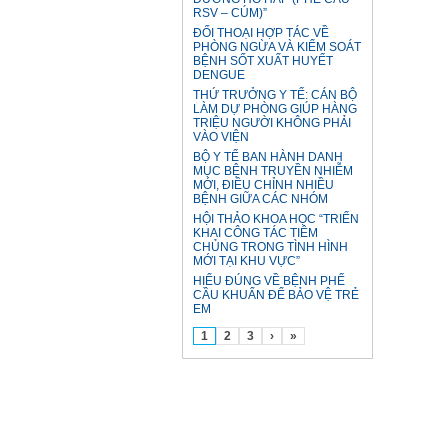
RSV – CÚM)”
ĐỐI THOẠI HỢP TÁC VỀ
PHÒNG NGỪA VÀ KIỂM SOÁT
BỆNH SỐT XUẤT HUYẾT
DENGUE
THỨ TRƯỞNG Y TẾ: CÁN BỘ
LÀM DỰ PHÒNG GIÚP HÀNG
TRIỆU NGƯỜI KHÔNG PHẢI
VÀO VIỆN
BỘ Y TẾ BAN HÀNH DANH
MỤC BỆNH TRUYỀN NHIỄM
MỚI, ĐIỀU CHỈNH NHIỀU
BỆNH GIỮA CÁC NHÓM
HỘI THẢO KHOA HỌC “TRIỂN
KHAI CÔNG TÁC TIÊM
CHỦNG TRONG TÌNH HÌNH
MỚI TẠI KHU VỰC”
HIỂU ĐÚNG VỀ BỆNH PHẾ
CẦU KHUẨN ĐỂ BẢO VỆ TRẺ
EM
1
2
3
›
»