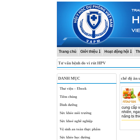
Trang chủ
Giới thiệu
Hoạt động hội
Th
Tư vấn bệnh do vi rút HPV
DANH MỤC
chế độ ăn
Thư viện – Ebook
Tiêm chủng
Dinh dưỡng
cung cấp v
nhiên, nga
Sức khỏe môi trường
năng bị thi
Sức khoẻ nghề nghiệp
Vệ sinh an toàn thực phẩm
Sức khỏe học đường