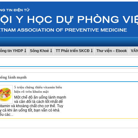
ông tin YHDP
Sống Khoẻ
TT Phát triển SKCĐ
Thư viện – Ebook
VĂ
 uống lành mạnh
5 triệu chứng thiếu vitamin biểu
hiện rõ trên khuôn mặt
Một chế độ ăn uống lành mạnh
và cân đối là cách tốt nhất để
itamin và khoáng chất cho cơ thể. Tuy
y cả khi ăn uống tốt, bạn vẫn có khả
ếu các...