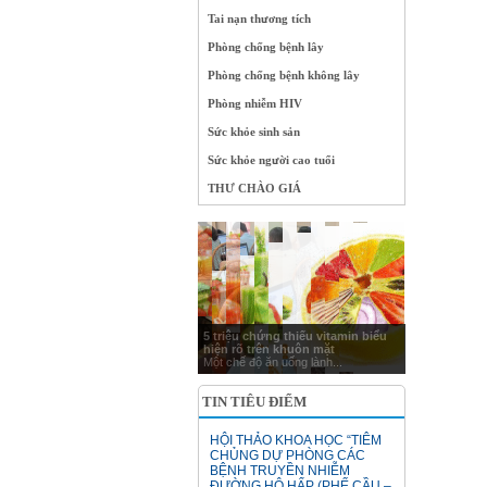
Tai nạn thương tích
Phòng chống bệnh lây
Phòng chống bệnh không lây
Phòng nhiễm HIV
Sức khỏe sinh sản
Sức khỏe người cao tuổi
THƯ CHÀO GIÁ
5 triệu chứng thiếu vitamin biểu
hiện rõ trên khuôn mặt
Một chế độ ăn uống lành...
TIN TIÊU ĐIỂM
HỘI THẢO KHOA HỌC “TIÊM
CHỦNG DỰ PHÒNG CÁC
BỆNH TRUYỀN NHIỄM
ĐƯỜNG HÔ HẤP (PHẾ CẦU –