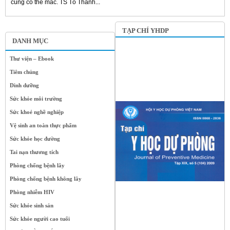
cũng có thể mắc. TS Tô Thanh...
TẠP CHÍ YHDP
DANH MỤC
Thư viện – Ebook
Tiêm chủng
Dinh dưỡng
Sức khỏe môi trường
Sức khoẻ nghề nghiệp
Vệ sinh an toàn thực phẩm
Sức khỏe học đường
Tai nạn thương tích
Phòng chống bệnh lây
Phòng chống bệnh không lây
Phòng nhiễm HIV
Sức khỏe sinh sản
Sức khỏe người cao tuổi