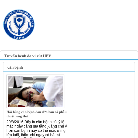
TRANG TIN ĐIỆN TỬ
HỘI Y HỌC DỰ PHÒNG
VIỆT NAM
VIETNAM ASSOCIATION OF
PREVENTIVE MEDICINE
Tư vấn bệnh do vi rút HPV
căn bệnh
Hãi hùng căn bệnh đau đớn hơn cả phẫu
thuật, ung thư
29/8/2016 Đây là căn bệnh có tỷ lệ
mắc ngày càng gia tăng, đáng chú ý
hơn căn bệnh này có thể mắc ở mọi
lứa tuổi, thậm chí ngay cả bác sĩ