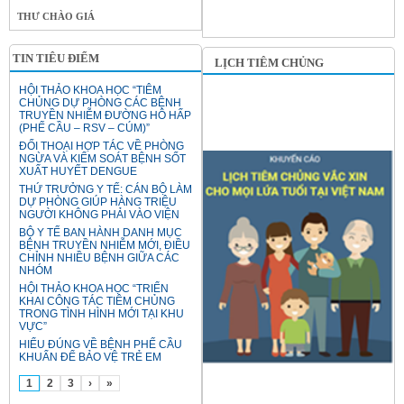
THƯ CHÀO GIÁ
TIN TIÊU ĐIỂM
LỊCH TIÊM CHỦNG
HỘI THẢO KHOA HỌC “TIÊM
CHỦNG DỰ PHÒNG CÁC BỆNH
TRUYỀN NHIỄM ĐƯỜNG HÔ HẤP
(PHẾ CẦU – RSV – CÚM)”
ĐỐI THOẠI HỢP TÁC VỀ PHÒNG
NGỪA VÀ KIỂM SOÁT BỆNH SỐT
XUẤT HUYẾT DENGUE
THỨ TRƯỞNG Y TẾ: CÁN BỘ LÀM
DỰ PHÒNG GIÚP HÀNG TRIỆU
NGƯỜI KHÔNG PHẢI VÀO VIỆN
BỘ Y TẾ BAN HÀNH DANH MỤC
BỆNH TRUYỀN NHIỄM MỚI, ĐIỀU
CHỈNH NHIỀU BỆNH GIỮA CÁC
NHÓM
HỘI THẢO KHOA HỌC “TRIỂN
KHAI CÔNG TÁC TIÊM CHỦNG
TRONG TÌNH HÌNH MỚI TẠI KHU
VỰC”
HIỂU ĐÚNG VỀ BỆNH PHẾ CẦU
KHUẨN ĐỂ BẢO VỆ TRẺ EM
1
2
3
›
»