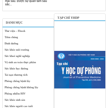
mai sau. Được sự quan tâm sâu
sắc...
TẠP CHÍ YHDP
DANH MỤC
Thư viện – Ebook
Tiêm chủng
Dinh dưỡng
Sức khỏe môi trường
Sức khoẻ nghề nghiệp
Vệ sinh an toàn thực phẩm
Sức khỏe học đường
Tai nạn thương tích
Phòng chống bệnh lây
Phòng chống bệnh không lây
Phòng nhiễm HIV
Sức khỏe sinh sản
Sức khỏe người cao tuổi