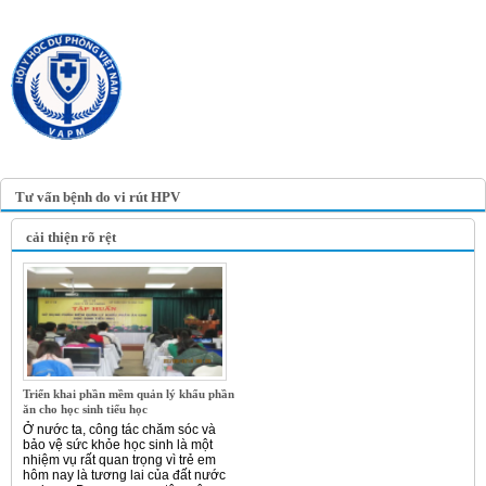
TRANG TIN ĐIỆN TỬ
HỘI Y HỌC DỰ PHÒNG
VIỆT NAM
VIETNAM ASSOCIATION OF
PREVENTIVE MEDICINE
Tư vấn bệnh do vi rút HPV
cải thiện rõ rệt
Triển khai phần mềm quản lý khẩu phần
ăn cho học sinh tiểu học
Ở nước ta, công tác chăm sóc và
bảo vệ sức khỏe học sinh là một
nhiệm vụ rất quan trọng vì trẻ em
hôm nay là tương lai của đất nước