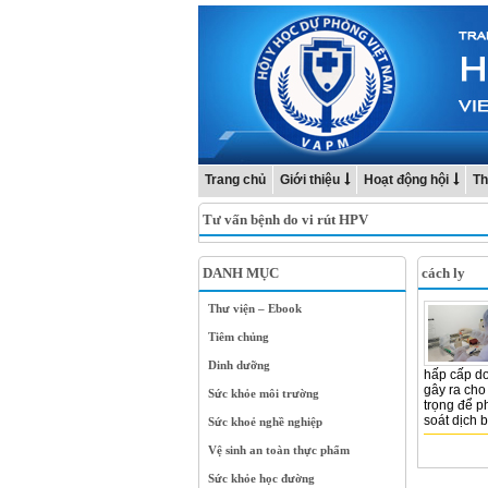
Trang chủ
Giới thiệu
Hoạt động hội
Th
Tư vấn bệnh do vi rút HPV
DANH MỤC
cách ly
Thư viện – Ebook
Tiêm chủng
Dinh dưỡng
hấp cấp do
gây ra cho 
Sức khỏe môi trường
trọng để ph
soát dịch b
Sức khoẻ nghề nghiệp
Vệ sinh an toàn thực phẩm
Sức khỏe học đường