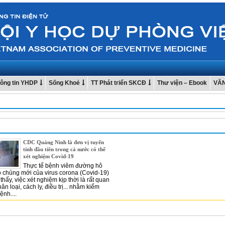
ông tin YHDP
Sống Khoẻ
TT Phát triển SKCĐ
Thư viện – Ebook
VĂ
CDC Quảng Ninh là đơn vị tuyến
tỉnh đầu tiên trong cả nước có thể
xét nghiệm Covid-19
Thực tế bệnh viêm đường hô
 chủng mới của virus corona (Covid-19)
thấy, việc xét nghiệm kịp thời là rất quan
ân loại, cách ly, điều trị... nhằm kiểm
ệnh....