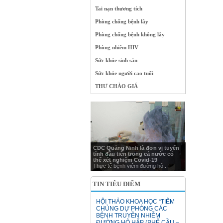
Tai nạn thương tích
Phòng chống bệnh lây
Phòng chống bệnh không lây
Phòng nhiễm HIV
Sức khỏe sinh sản
Sức khỏe người cao tuổi
THƯ CHÀO GIÁ
CDC Quảng Ninh là đơn vị tuyến
tỉnh đầu tiên trong cả nước có
thể xét nghiệm Covid-19
Thực tế bệnh viêm đường hô...
TIN TIÊU ĐIỂM
HỘI THẢO KHOA HỌC “TIÊM
CHỦNG DỰ PHÒNG CÁC
BỆNH TRUYỀN NHIỄM
ĐƯỜNG HÔ HẤP (PHẾ CẦU –