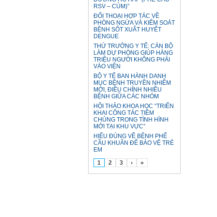
RSV – CÚM)”
ĐỐI THOẠI HỢP TÁC VỀ
PHÒNG NGỪA VÀ KIỂM SOÁT
BỆNH SỐT XUẤT HUYẾT
DENGUE
THỨ TRƯỞNG Y TẾ: CÁN BỘ
LÀM DỰ PHÒNG GIÚP HÀNG
TRIỆU NGƯỜI KHÔNG PHẢI
VÀO VIỆN
BỘ Y TẾ BAN HÀNH DANH
MỤC BỆNH TRUYỀN NHIỄM
MỚI, ĐIỀU CHỈNH NHIỀU
BỆNH GIỮA CÁC NHÓM
HỘI THẢO KHOA HỌC “TRIỂN
KHAI CÔNG TÁC TIÊM
CHỦNG TRONG TÌNH HÌNH
MỚI TẠI KHU VỰC”
HIỂU ĐÚNG VỀ BỆNH PHẾ
CẦU KHUẨN ĐỂ BẢO VỆ TRẺ
EM
1
2
3
›
»